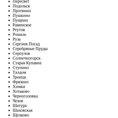
Пересвет
Подольск
Протвино
Пушкино
Пущино
Раменское
Реутов
Рошаль
Руза
Сергиев Посад
Серебряные Пруды
Серпухов
Солнечногорск
Старая Купавна
Ступино
Талдом
Троицк
Фрязино
Химки
Хотьково
Черноголовка
Чехов
Шатура
Шаховская
Щелково