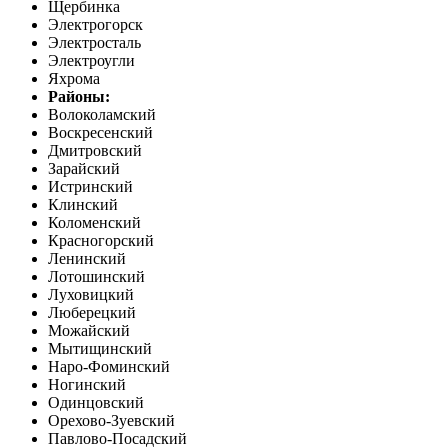
Щербинка
Электрогорск
Электросталь
Электроугли
Яхрома
Районы:
Волоколамский
Воскресенский
Дмитровский
Зарайский
Истринский
Клинский
Коломенский
Красногорский
Ленинский
Лотошинский
Луховицкий
Люберецкий
Можайский
Мытищинский
Наро-Фоминский
Ногинский
Одинцовский
Орехово-Зуевский
Павлово-Посадский