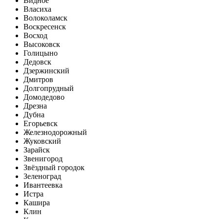
Видное
Власиха
Волоколамск
Воскресенск
Восход
Высоковск
Голицыно
Дедовск
Дзержинский
Дмитров
Долгопрудный
Домодедово
Дрезна
Дубна
Егорьевск
Железнодорожный
Жуковский
Зарайск
Звенигород
Звёздный городок
Зеленоград
Ивантеевка
Истра
Кашира
Клин