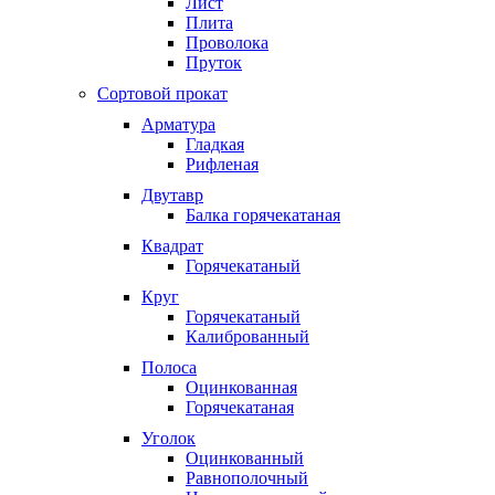
Лист
Плита
Проволока
Пруток
Сортовой прокат
Арматура
Гладкая
Рифленая
Двутавр
Балка горячекатаная
Квадрат
Горячекатаный
Круг
Горячекатаный
Калиброванный
Полоса
Оцинкованная
Горячекатаная
Уголок
Оцинкованный
Равнополочный