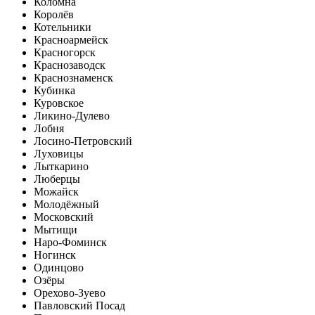
Коломна
Королёв
Котельники
Красноармейск
Красногорск
Краснозаводск
Краснознаменск
Кубинка
Куровское
Ликино-Дулево
Лобня
Лосино-Петровский
Луховицы
Лыткарино
Люберцы
Можайск
Молодёжный
Московский
Мытищи
Наро-Фоминск
Ногинск
Одинцово
Озёры
Орехово-Зуево
Павловский Посад