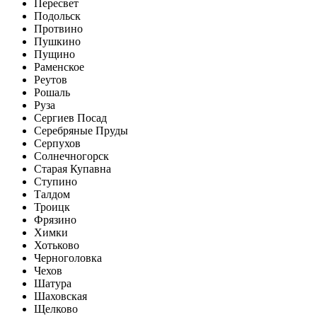
Пересвет
Подольск
Протвино
Пушкино
Пущино
Раменское
Реутов
Рошаль
Руза
Сергиев Посад
Серебряные Пруды
Серпухов
Солнечногорск
Старая Купавна
Ступино
Талдом
Троицк
Фрязино
Химки
Хотьково
Черноголовка
Чехов
Шатура
Шаховская
Щелково