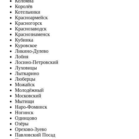
Коломна
Королёв
Котельники
Красноармейск
Красногорск
Краснозаводск
Краснознаменск
Кубинка
Куровское
Ликино-Дулево
Лобня
Лосино-Петровский
Луховицы
Лыткарино
Люберцы
Можайск
Молодёжный
Московский
Мытищи
Наро-Фоминск
Ногинск
Одинцово
Озёры
Орехово-Зуево
Павловский Посад