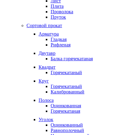
Лист
Плита
Проволока
Пруток
Сортовой прокат
Арматура
Гладкая
Рифленая
Двутавр
Балка горячекатаная
Квадрат
Горячекатаный
Круг
Горячекатаный
Калиброванный
Полоса
Оцинкованная
Горячекатаная
Уголок
Оцинкованный
Равнополочный