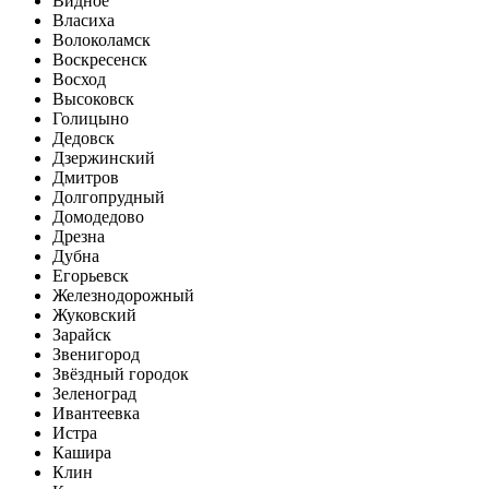
Видное
Власиха
Волоколамск
Воскресенск
Восход
Высоковск
Голицыно
Дедовск
Дзержинский
Дмитров
Долгопрудный
Домодедово
Дрезна
Дубна
Егорьевск
Железнодорожный
Жуковский
Зарайск
Звенигород
Звёздный городок
Зеленоград
Ивантеевка
Истра
Кашира
Клин