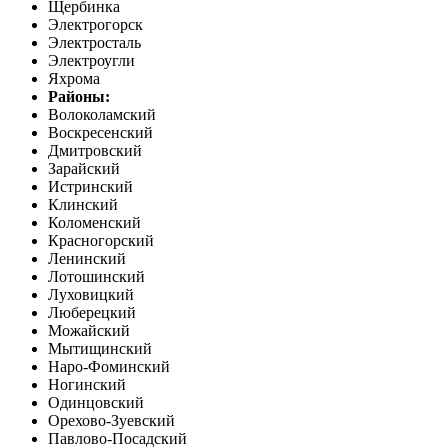
Щербинка
Электрогорск
Электросталь
Электроугли
Яхрома
Районы:
Волоколамский
Воскресенский
Дмитровский
Зарайский
Истринский
Клинский
Коломенский
Красногорский
Ленинский
Лотошинский
Луховицкий
Люберецкий
Можайский
Мытищинский
Наро-Фоминский
Ногинский
Одинцовский
Орехово-Зуевский
Павлово-Посадский