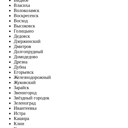
Видное
Власиха
Волоколамск
Воскресенск
Восход
Высоковск
Голицыно
Дедовск
Дзержинский
Дмитров
Долгопрудный
Домодедово
Дрезна
Дубна
Егорьевск
Железнодорожный
Жуковский
Зарайск
Звенигород
Звёздный городок
Зеленоград
Ивантеевка
Истра
Кашира
Клин