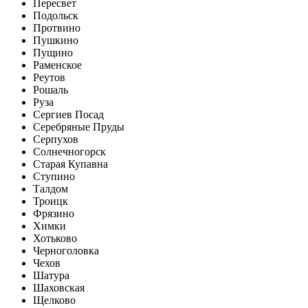
Пересвет
Подольск
Протвино
Пушкино
Пущино
Раменское
Реутов
Рошаль
Руза
Сергиев Посад
Серебряные Пруды
Серпухов
Солнечногорск
Старая Купавна
Ступино
Талдом
Троицк
Фрязино
Химки
Хотьково
Черноголовка
Чехов
Шатура
Шаховская
Щелково