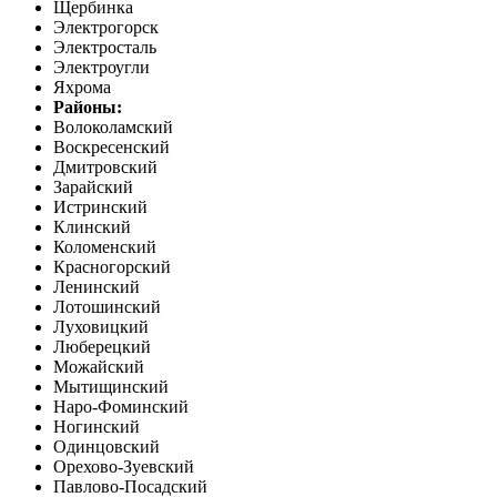
Щербинка
Электрогорск
Электросталь
Электроугли
Яхрома
Районы:
Волоколамский
Воскресенский
Дмитровский
Зарайский
Истринский
Клинский
Коломенский
Красногорский
Ленинский
Лотошинский
Луховицкий
Люберецкий
Можайский
Мытищинский
Наро-Фоминский
Ногинский
Одинцовский
Орехово-Зуевский
Павлово-Посадский