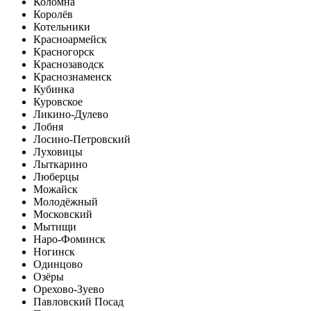
Коломна
Королёв
Котельники
Красноармейск
Красногорск
Краснозаводск
Краснознаменск
Кубинка
Куровское
Ликино-Дулево
Лобня
Лосино-Петровский
Луховицы
Лыткарино
Люберцы
Можайск
Молодёжный
Московский
Мытищи
Наро-Фоминск
Ногинск
Одинцово
Озёры
Орехово-Зуево
Павловский Посад