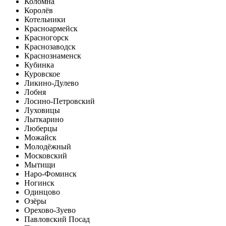
Коломна
Королёв
Котельники
Красноармейск
Красногорск
Краснозаводск
Краснознаменск
Кубинка
Куровское
Ликино-Дулево
Лобня
Лосино-Петровский
Луховицы
Лыткарино
Люберцы
Можайск
Молодёжный
Московский
Мытищи
Наро-Фоминск
Ногинск
Одинцово
Озёры
Орехово-Зуево
Павловский Посад