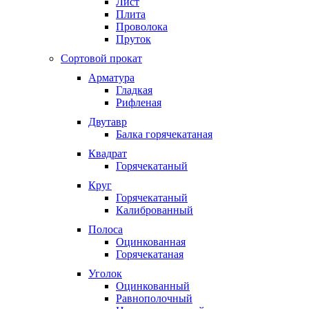
Лист
Плита
Проволока
Пруток
Сортовой прокат
Арматура
Гладкая
Рифленая
Двутавр
Балка горячекатаная
Квадрат
Горячекатаный
Круг
Горячекатаный
Калиброванный
Полоса
Оцинкованная
Горячекатаная
Уголок
Оцинкованный
Равнополочный