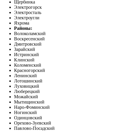
Щербинка
Электрогорск
Электросталь
Электроугли
Яхрома
Районы:
Волоколамский
Воскресенский
Дмитровский
Зарайский
Истринский
Клинский
Коломенский
Красногорский
Ленинский
Лотошинский
Луховицкий
Люберецкий
Можайский
Мытищинский
Наро-Фоминский
Ногинский
Одинцовский
Орехово-Зуевский
Павлово-Посадский