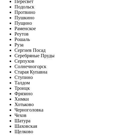
Пересвет
Подольск
Протвино
Пушкино
Пущино
Раменское
Реутов
Рошаль
Руза
Сергиев Посад
Серебряные Пруды
Серпухов
Солнечногорск
Старая Купавна
Ступино
Талдом
Троицк
Фрязино
Химки
Хотьково
Черноголовка
Чехов
Шатура
Шаховская
Щелково