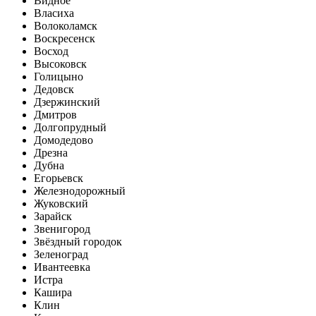
Видное
Власиха
Волоколамск
Воскресенск
Восход
Высоковск
Голицыно
Дедовск
Дзержинский
Дмитров
Долгопрудный
Домодедово
Дрезна
Дубна
Егорьевск
Железнодорожный
Жуковский
Зарайск
Звенигород
Звёздный городок
Зеленоград
Ивантеевка
Истра
Кашира
Клин