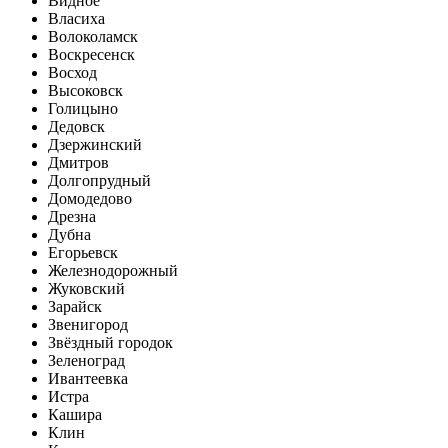
Видное
Власиха
Волоколамск
Воскресенск
Восход
Высоковск
Голицыно
Дедовск
Дзержинский
Дмитров
Долгопрудный
Домодедово
Дрезна
Дубна
Егорьевск
Железнодорожный
Жуковский
Зарайск
Звенигород
Звёздный городок
Зеленоград
Ивантеевка
Истра
Кашира
Клин