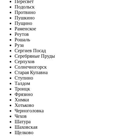
Пересвет
Подольск
Протвино
Пушкино
Пущино
Раменское
Реутов
Рошаль
Руза
Сергиев Посад
Серебряные Пруды
Серпухов
Солнечногорск
Старая Купавна
Ступино
Талдом
Троицк
Фрязино
Химки
Хотьково
Черноголовка
Чехов
Шатура
Шаховская
Щелково