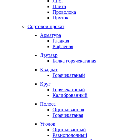
Лист
Плита
Проволока
Пруток
Сортовой прокат
Арматура
Гладкая
Рифленая
Двутавр
Балка горячекатаная
Квадрат
Горячекатаный
Круг
Горячекатаный
Калиброванный
Полоса
Оцинкованная
Горячекатаная
Уголок
Оцинкованный
Равнополочный