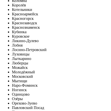
Коломна
Королёв
Котельники
Красноармейск
Красногорск
Краснозаводск
Краснознаменск
Кубинка
Куровское
Ликино-Дулево
Лобня
Лосино-Петровский
Луховицы
Лыткарино
Люберцы
Можайск
Молодёжный
Московский
Мытищи
Наро-Фоминск
Ногинск
Одинцово
Озёры
Орехово-Зуево
Павловский Посад