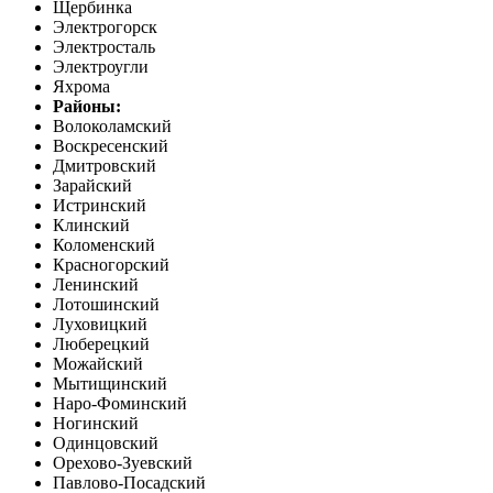
Щербинка
Электрогорск
Электросталь
Электроугли
Яхрома
Районы:
Волоколамский
Воскресенский
Дмитровский
Зарайский
Истринский
Клинский
Коломенский
Красногорский
Ленинский
Лотошинский
Луховицкий
Люберецкий
Можайский
Мытищинский
Наро-Фоминский
Ногинский
Одинцовский
Орехово-Зуевский
Павлово-Посадский