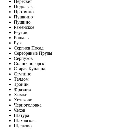
Пересвет
Подольск
Протвино
Пушкино
Пущино
Раменское
Реутов
Рошаль
Руза
Сергиев Посад
Серебряные Пруды
Серпухов
Солнечногорск
Старая Купавна
Ступино
Талдом
Троицк
Фрязино
Химки
Хотьково
Черноголовка
Чехов
Шатура
Шаховская
Щелково