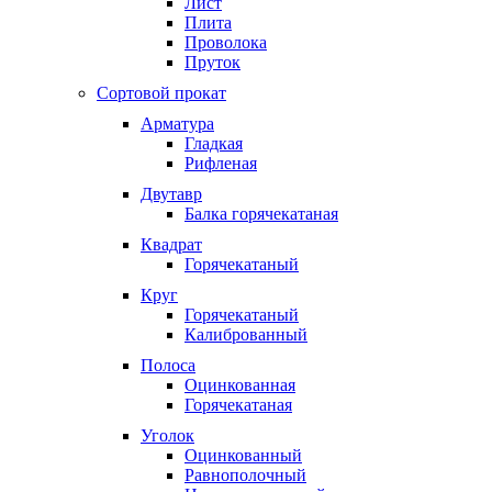
Лист
Плита
Проволока
Пруток
Сортовой прокат
Арматура
Гладкая
Рифленая
Двутавр
Балка горячекатаная
Квадрат
Горячекатаный
Круг
Горячекатаный
Калиброванный
Полоса
Оцинкованная
Горячекатаная
Уголок
Оцинкованный
Равнополочный