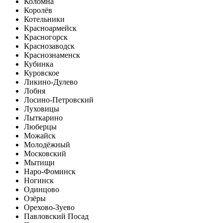
Коломна
Королёв
Котельники
Красноармейск
Красногорск
Краснозаводск
Краснознаменск
Кубинка
Куровское
Ликино-Дулево
Лобня
Лосино-Петровский
Луховицы
Лыткарино
Люберцы
Можайск
Молодёжный
Московский
Мытищи
Наро-Фоминск
Ногинск
Одинцово
Озёры
Орехово-Зуево
Павловский Посад