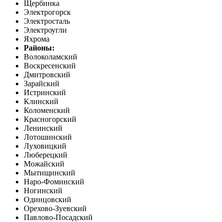
Щербинка
Электрогорск
Электросталь
Электроугли
Яхрома
Районы:
Волоколамский
Воскресенский
Дмитровский
Зарайский
Истринский
Клинский
Коломенский
Красногорский
Ленинский
Лотошинский
Луховицкий
Люберецкий
Можайский
Мытищинский
Наро-Фоминский
Ногинский
Одинцовский
Орехово-Зуевский
Павлово-Посадский