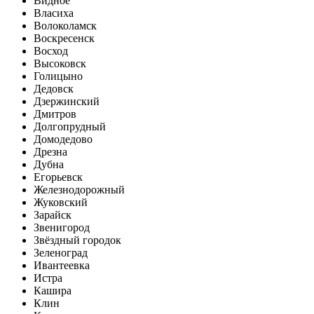
Видное
Власиха
Волоколамск
Воскресенск
Восход
Высоковск
Голицыно
Дедовск
Дзержинский
Дмитров
Долгопрудный
Домодедово
Дрезна
Дубна
Егорьевск
Железнодорожный
Жуковский
Зарайск
Звенигород
Звёздный городок
Зеленоград
Ивантеевка
Истра
Кашира
Клин