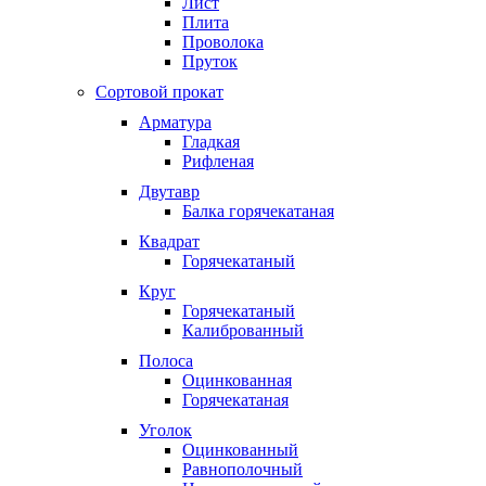
Лист
Плита
Проволока
Пруток
Сортовой прокат
Арматура
Гладкая
Рифленая
Двутавр
Балка горячекатаная
Квадрат
Горячекатаный
Круг
Горячекатаный
Калиброванный
Полоса
Оцинкованная
Горячекатаная
Уголок
Оцинкованный
Равнополочный