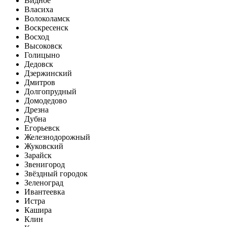
Видное
Власиха
Волоколамск
Воскресенск
Восход
Высоковск
Голицыно
Дедовск
Дзержинский
Дмитров
Долгопрудный
Домодедово
Дрезна
Дубна
Егорьевск
Железнодорожный
Жуковский
Зарайск
Звенигород
Звёздный городок
Зеленоград
Ивантеевка
Истра
Кашира
Клин