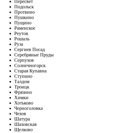
Пересвет
Подольск
Протвино
Пушкино
Пущино
Раменское
Реутов
Рошаль
Руза
Сергиев Посад
Серебряные Пруды
Серпухов
Солнечногорск
Старая Купавна
Ступино
Талдом
Троицк
Фрязино
Химки
Хотьково
Черноголовка
Чехов
Шатура
Шаховская
Щелково