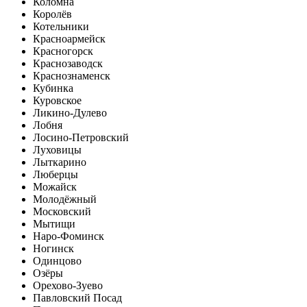
Коломна
Королёв
Котельники
Красноармейск
Красногорск
Краснозаводск
Краснознаменск
Кубинка
Куровское
Ликино-Дулево
Лобня
Лосино-Петровский
Луховицы
Лыткарино
Люберцы
Можайск
Молодёжный
Московский
Мытищи
Наро-Фоминск
Ногинск
Одинцово
Озёры
Орехово-Зуево
Павловский Посад