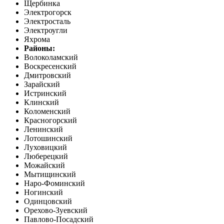
Щербинка
Электрогорск
Электросталь
Электроугли
Яхрома
Районы:
Волоколамский
Воскресенский
Дмитровский
Зарайский
Истринский
Клинский
Коломенский
Красногорский
Ленинский
Лотошинский
Луховицкий
Люберецкий
Можайский
Мытищинский
Наро-Фоминский
Ногинский
Одинцовский
Орехово-Зуевский
Павлово-Посадский