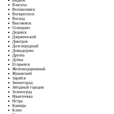
Видное
Власиха
Волоколамск
Воскресенск
Восход
Высоковск
Голицыно
Дедовск
Дзержинский
Дмитров
Долгопрудный
Домодедово
Дрезна
Дубна
Егорьевск
Железнодорожный
Жуковский
Зарайск
Звенигород
Звёздный городок
Зеленоград
Ивантеевка
Истра
Кашира
Клин