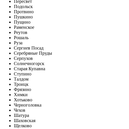
Пересвет
Подольск
Протвино
Пушкино
Пущино
Раменское
Реутов
Рошаль
Руза
Сергиев Посад
Серебряные Пруды
Серпухов
Солнечногорск
Старая Купавна
Ступино
Талдом
Троицк
Фрязино
Химки
Хотьково
Черноголовка
Чехов
Шатура
Шаховская
Щелково