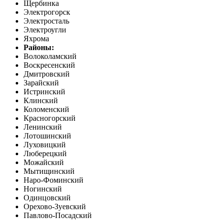
Щербинка
Электрогорск
Электросталь
Электроугли
Яхрома
Районы:
Волоколамский
Воскресенский
Дмитровский
Зарайский
Истринский
Клинский
Коломенский
Красногорский
Ленинский
Лотошинский
Луховицкий
Люберецкий
Можайский
Мытищинский
Наро-Фоминский
Ногинский
Одинцовский
Орехово-Зуевский
Павлово-Посадский