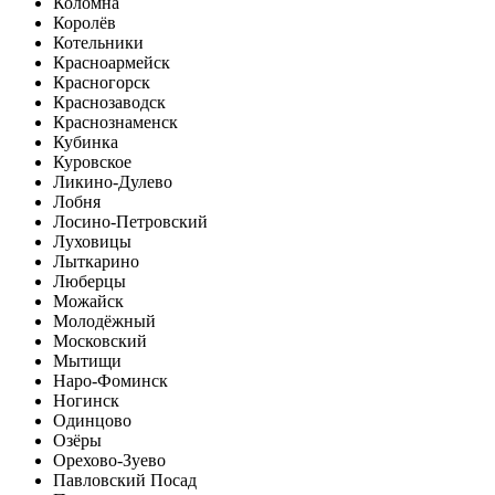
Коломна
Королёв
Котельники
Красноармейск
Красногорск
Краснозаводск
Краснознаменск
Кубинка
Куровское
Ликино-Дулево
Лобня
Лосино-Петровский
Луховицы
Лыткарино
Люберцы
Можайск
Молодёжный
Московский
Мытищи
Наро-Фоминск
Ногинск
Одинцово
Озёры
Орехово-Зуево
Павловский Посад