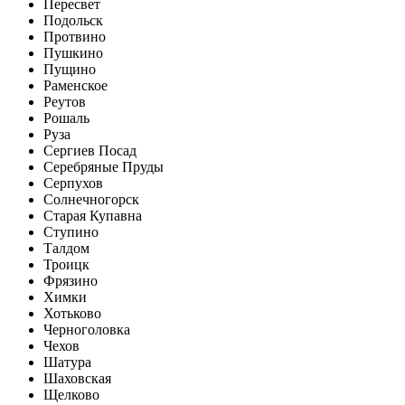
Пересвет
Подольск
Протвино
Пушкино
Пущино
Раменское
Реутов
Рошаль
Руза
Сергиев Посад
Серебряные Пруды
Серпухов
Солнечногорск
Старая Купавна
Ступино
Талдом
Троицк
Фрязино
Химки
Хотьково
Черноголовка
Чехов
Шатура
Шаховская
Щелково