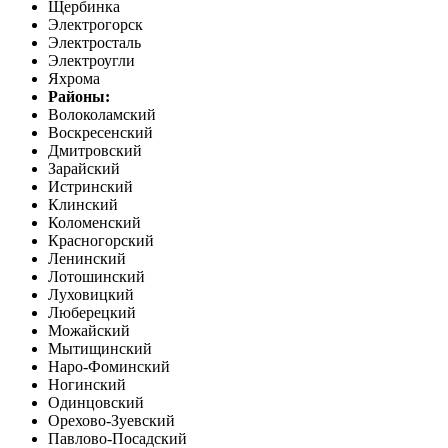
Щербинка
Электрогорск
Электросталь
Электроугли
Яхрома
Районы:
Волоколамский
Воскресенский
Дмитровский
Зарайский
Истринский
Клинский
Коломенский
Красногорский
Ленинский
Лотошинский
Луховицкий
Люберецкий
Можайский
Мытищинский
Наро-Фоминский
Ногинский
Одинцовский
Орехово-Зуевский
Павлово-Посадский