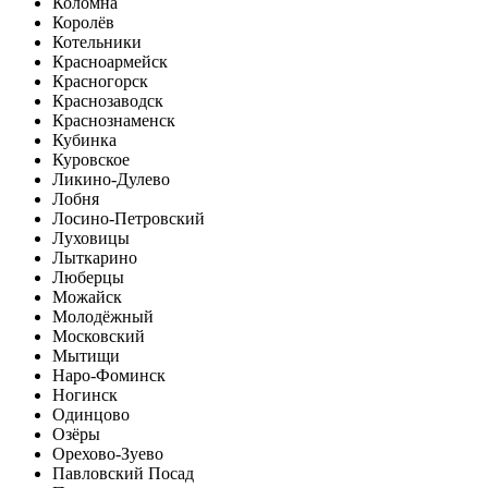
Коломна
Королёв
Котельники
Красноармейск
Красногорск
Краснозаводск
Краснознаменск
Кубинка
Куровское
Ликино-Дулево
Лобня
Лосино-Петровский
Луховицы
Лыткарино
Люберцы
Можайск
Молодёжный
Московский
Мытищи
Наро-Фоминск
Ногинск
Одинцово
Озёры
Орехово-Зуево
Павловский Посад