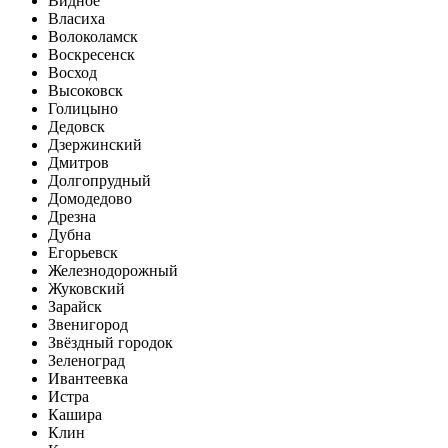
Видное
Власиха
Волоколамск
Воскресенск
Восход
Высоковск
Голицыно
Дедовск
Дзержинский
Дмитров
Долгопрудный
Домодедово
Дрезна
Дубна
Егорьевск
Железнодорожный
Жуковский
Зарайск
Звенигород
Звёздный городок
Зеленоград
Ивантеевка
Истра
Кашира
Клин