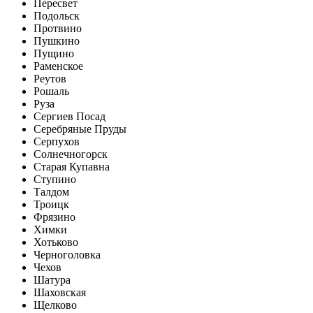
Пересвет
Подольск
Протвино
Пушкино
Пущино
Раменское
Реутов
Рошаль
Руза
Сергиев Посад
Серебряные Пруды
Серпухов
Солнечногорск
Старая Купавна
Ступино
Талдом
Троицк
Фрязино
Химки
Хотьково
Черноголовка
Чехов
Шатура
Шаховская
Щелково