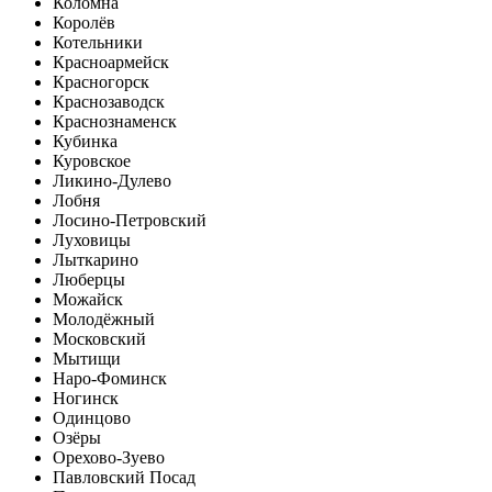
Коломна
Королёв
Котельники
Красноармейск
Красногорск
Краснозаводск
Краснознаменск
Кубинка
Куровское
Ликино-Дулево
Лобня
Лосино-Петровский
Луховицы
Лыткарино
Люберцы
Можайск
Молодёжный
Московский
Мытищи
Наро-Фоминск
Ногинск
Одинцово
Озёры
Орехово-Зуево
Павловский Посад