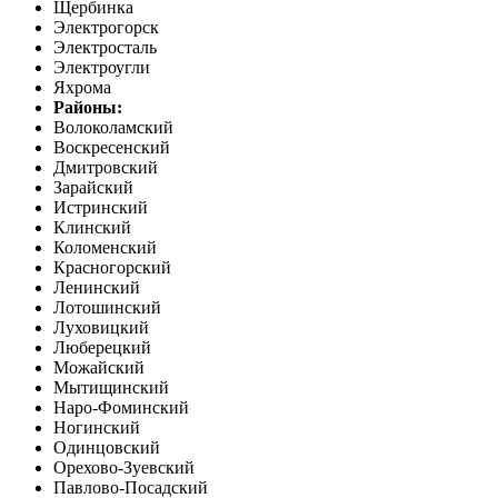
Щербинка
Электрогорск
Электросталь
Электроугли
Яхрома
Районы:
Волоколамский
Воскресенский
Дмитровский
Зарайский
Истринский
Клинский
Коломенский
Красногорский
Ленинский
Лотошинский
Луховицкий
Люберецкий
Можайский
Мытищинский
Наро-Фоминский
Ногинский
Одинцовский
Орехово-Зуевский
Павлово-Посадский