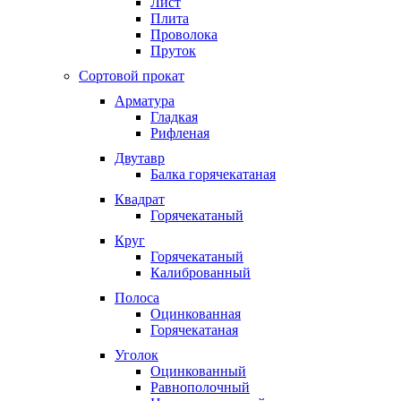
Лист
Плита
Проволока
Пруток
Сортовой прокат
Арматура
Гладкая
Рифленая
Двутавр
Балка горячекатаная
Квадрат
Горячекатаный
Круг
Горячекатаный
Калиброванный
Полоса
Оцинкованная
Горячекатаная
Уголок
Оцинкованный
Равнополочный