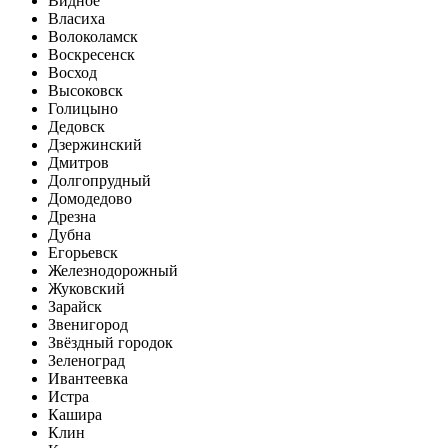
Видное
Власиха
Волоколамск
Воскресенск
Восход
Высоковск
Голицыно
Дедовск
Дзержинский
Дмитров
Долгопрудный
Домодедово
Дрезна
Дубна
Егорьевск
Железнодорожный
Жуковский
Зарайск
Звенигород
Звёздный городок
Зеленоград
Ивантеевка
Истра
Кашира
Клин