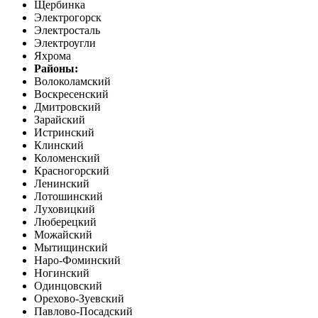
Щербинка
Электрогорск
Электросталь
Электроугли
Яхрома
Районы:
Волоколамский
Воскресенский
Дмитровский
Зарайский
Истринский
Клинский
Коломенский
Красногорский
Ленинский
Лотошинский
Луховицкий
Люберецкий
Можайский
Мытищинский
Наро-Фоминский
Ногинский
Одинцовский
Орехово-Зуевский
Павлово-Посадский