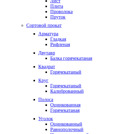
Лист
Плита
Проволока
Пруток
Сортовой прокат
Арматура
Гладкая
Рифленая
Двутавр
Балка горячекатаная
Квадрат
Горячекатаный
Круг
Горячекатаный
Калиброванный
Полоса
Оцинкованная
Горячекатаная
Уголок
Оцинкованный
Равнополочный