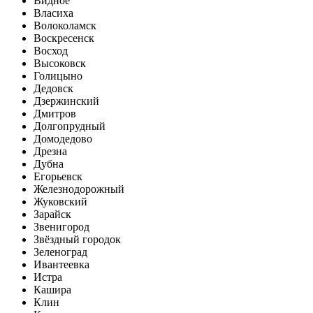
Видное
Власиха
Волоколамск
Воскресенск
Восход
Высоковск
Голицыно
Дедовск
Дзержинский
Дмитров
Долгопрудный
Домодедово
Дрезна
Дубна
Егорьевск
Железнодорожный
Жуковский
Зарайск
Звенигород
Звёздный городок
Зеленоград
Ивантеевка
Истра
Кашира
Клин