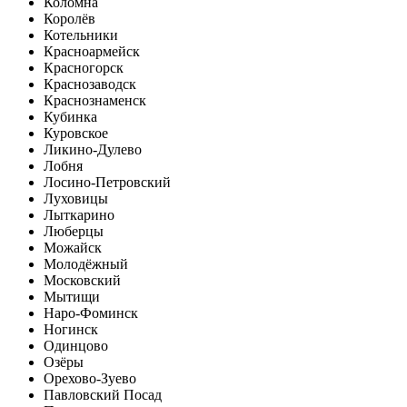
Коломна
Королёв
Котельники
Красноармейск
Красногорск
Краснозаводск
Краснознаменск
Кубинка
Куровское
Ликино-Дулево
Лобня
Лосино-Петровский
Луховицы
Лыткарино
Люберцы
Можайск
Молодёжный
Московский
Мытищи
Наро-Фоминск
Ногинск
Одинцово
Озёры
Орехово-Зуево
Павловский Посад