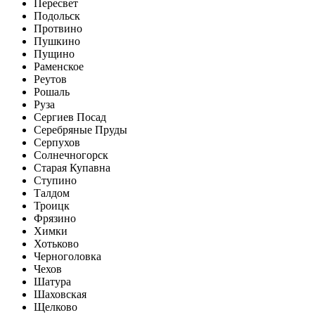
Пересвет
Подольск
Протвино
Пушкино
Пущино
Раменское
Реутов
Рошаль
Руза
Сергиев Посад
Серебряные Пруды
Серпухов
Солнечногорск
Старая Купавна
Ступино
Талдом
Троицк
Фрязино
Химки
Хотьково
Черноголовка
Чехов
Шатура
Шаховская
Щелково