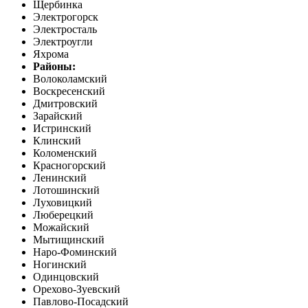
Щербинка
Электрогорск
Электросталь
Электроугли
Яхрома
Районы:
Волоколамский
Воскресенский
Дмитровский
Зарайский
Истринский
Клинский
Коломенский
Красногорский
Ленинский
Лотошинский
Луховицкий
Люберецкий
Можайский
Мытищинский
Наро-Фоминский
Ногинский
Одинцовский
Орехово-Зуевский
Павлово-Посадский