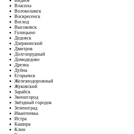
Видное
Власиха
Волоколамск
Воскресенск
Восход
Высоковск
Голицыно
Дедовск
Дзержинский
Дмитров
Долгопрудный
Домодедово
Дрезна
Дубна
Егорьевск
Железнодорожный
Жуковский
Зарайск
Звенигород
Звёздный городок
Зеленоград
Ивантеевка
Истра
Кашира
Клин