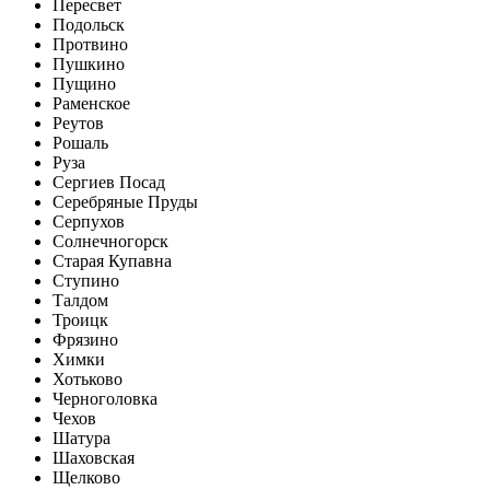
Пересвет
Подольск
Протвино
Пушкино
Пущино
Раменское
Реутов
Рошаль
Руза
Сергиев Посад
Серебряные Пруды
Серпухов
Солнечногорск
Старая Купавна
Ступино
Талдом
Троицк
Фрязино
Химки
Хотьково
Черноголовка
Чехов
Шатура
Шаховская
Щелково