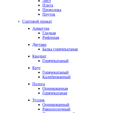
Лист
Плита
Проволока
Пруток
Сортовой прокат
Арматура
Гладкая
Рифленая
Двутавр
Балка горячекатаная
Квадрат
Горячекатаный
Круг
Горячекатаный
Калиброванный
Полоса
Оцинкованная
Горячекатаная
Уголок
Оцинкованный
Равнополочный