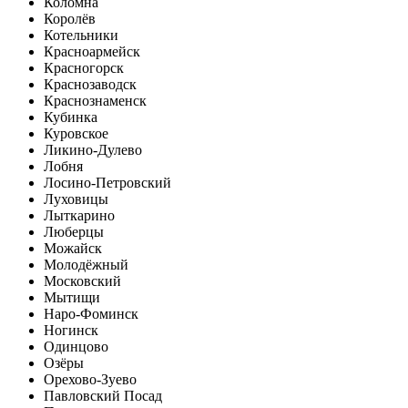
Коломна
Королёв
Котельники
Красноармейск
Красногорск
Краснозаводск
Краснознаменск
Кубинка
Куровское
Ликино-Дулево
Лобня
Лосино-Петровский
Луховицы
Лыткарино
Люберцы
Можайск
Молодёжный
Московский
Мытищи
Наро-Фоминск
Ногинск
Одинцово
Озёры
Орехово-Зуево
Павловский Посад