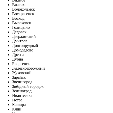
Видное
Власиха
Волоколамск
Воскресенск
Восход
Высоковск
Голицыно
Дедовск
Дзержинский
Дмитров
Долгопрудный
Домодедово
Дрезна
Дубна
Егорьевск
Железнодорожный
Жуковский
Зарайск
Звенигород
Звёздный городок
Зеленоград
Ивантеевка
Истра
Кашира
Клин