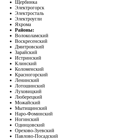
Щербинка
Электрогорск
Электросталь
Электроугли
Яхрома
Районы:
Волоколамский
Воскресенский
Дмитровский
Зарайский
Истринский
Клинский
Коломенский
Красногорский
Ленинский
Лотошинский
Луховицкий
Люберецкий
Можайский
Мытищинский
Наро-Фоминский
Ногинский
Одинцовский
Орехово-Зуевский
Павлово-Посадский