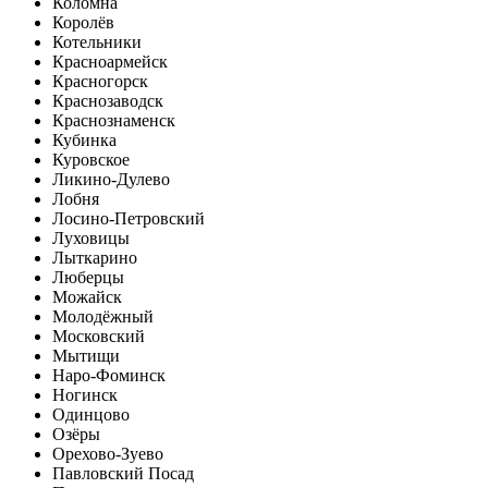
Коломна
Королёв
Котельники
Красноармейск
Красногорск
Краснозаводск
Краснознаменск
Кубинка
Куровское
Ликино-Дулево
Лобня
Лосино-Петровский
Луховицы
Лыткарино
Люберцы
Можайск
Молодёжный
Московский
Мытищи
Наро-Фоминск
Ногинск
Одинцово
Озёры
Орехово-Зуево
Павловский Посад