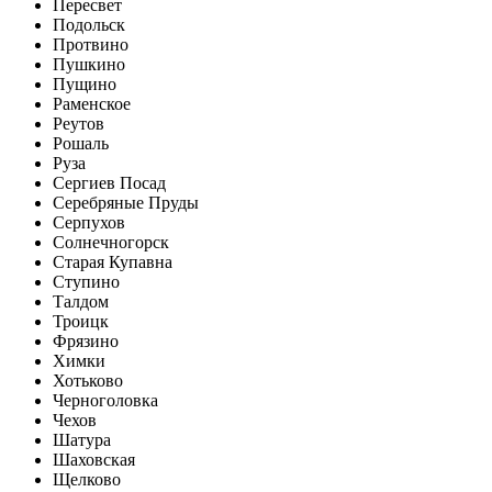
Пересвет
Подольск
Протвино
Пушкино
Пущино
Раменское
Реутов
Рошаль
Руза
Сергиев Посад
Серебряные Пруды
Серпухов
Солнечногорск
Старая Купавна
Ступино
Талдом
Троицк
Фрязино
Химки
Хотьково
Черноголовка
Чехов
Шатура
Шаховская
Щелково