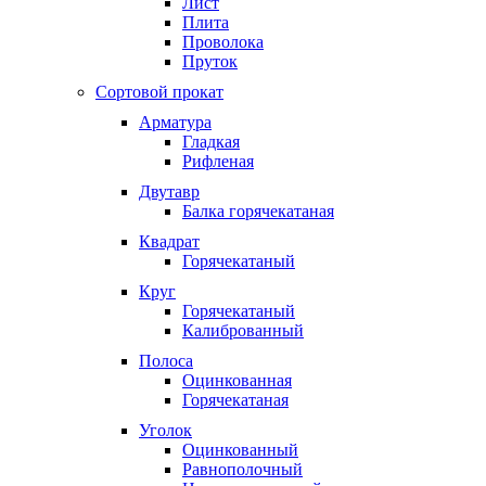
Лист
Плита
Проволока
Пруток
Сортовой прокат
Арматура
Гладкая
Рифленая
Двутавр
Балка горячекатаная
Квадрат
Горячекатаный
Круг
Горячекатаный
Калиброванный
Полоса
Оцинкованная
Горячекатаная
Уголок
Оцинкованный
Равнополочный