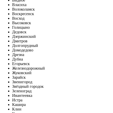
Видное
Власиха
Волоколамск
Воскресенск
Восход
Высоковск
Голицыно
Дедовск
Дзержинский
Дмитров
Долгопрудный
Домодедово
Дрезна
Дубна
Егорьевск
Железнодорожный
Жуковский
Зарайск
Звенигород
Звёздный городок
Зеленоград
Ивантеевка
Истра
Кашира
Клин