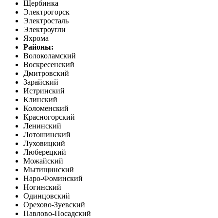
Щербинка
Электрогорск
Электросталь
Электроугли
Яхрома
Районы:
Волоколамский
Воскресенский
Дмитровский
Зарайский
Истринский
Клинский
Коломенский
Красногорский
Ленинский
Лотошинский
Луховицкий
Люберецкий
Можайский
Мытищинский
Наро-Фоминский
Ногинский
Одинцовский
Орехово-Зуевский
Павлово-Посадский