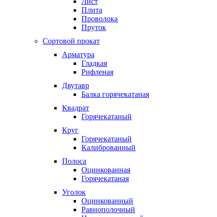
Лист
Плита
Проволока
Пруток
Сортовой прокат
Арматура
Гладкая
Рифленая
Двутавр
Балка горячекатаная
Квадрат
Горячекатаный
Круг
Горячекатаный
Калиброванный
Полоса
Оцинкованная
Горячекатаная
Уголок
Оцинкованный
Равнополочный