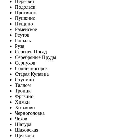
Пересвет
Подольск
Протвино
Пушкино
Пущино
Раменское
Реутов
Рошаль
Руза
Сергиев Посад
Серебряные Пруды
Серпухов
Солнечногорск
Старая Купавна
Ступино
Талдом
Троицк
Фрязино
Химки
Хотьково
Черноголовка
Чехов
Шатура
Шаховская
Щелково