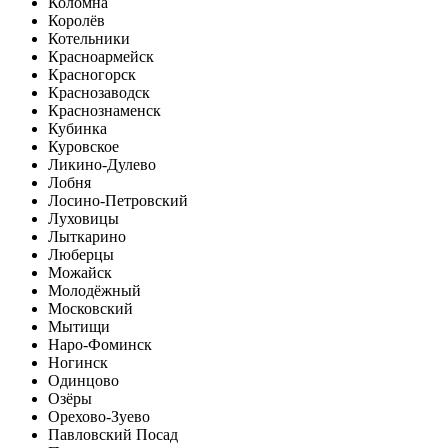
Коломна
Королёв
Котельники
Красноармейск
Красногорск
Краснозаводск
Краснознаменск
Кубинка
Куровское
Ликино-Дулево
Лобня
Лосино-Петровский
Луховицы
Лыткарино
Люберцы
Можайск
Молодёжный
Московский
Мытищи
Наро-Фоминск
Ногинск
Одинцово
Озёры
Орехово-Зуево
Павловский Посад