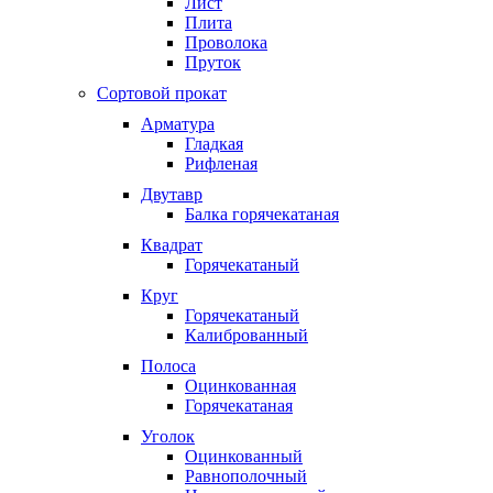
Лист
Плита
Проволока
Пруток
Сортовой прокат
Арматура
Гладкая
Рифленая
Двутавр
Балка горячекатаная
Квадрат
Горячекатаный
Круг
Горячекатаный
Калиброванный
Полоса
Оцинкованная
Горячекатаная
Уголок
Оцинкованный
Равнополочный