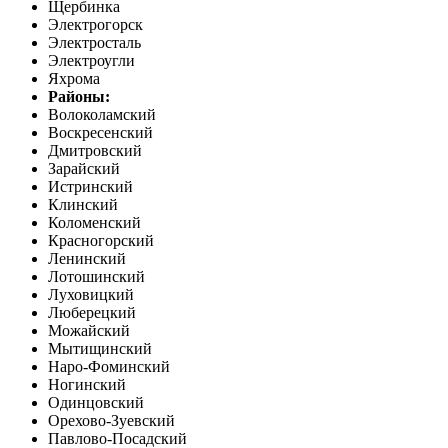
Щербинка
Электрогорск
Электросталь
Электроугли
Яхрома
Районы:
Волоколамский
Воскресенский
Дмитровский
Зарайский
Истринский
Клинский
Коломенский
Красногорский
Ленинский
Лотошинский
Луховицкий
Люберецкий
Можайский
Мытищинский
Наро-Фоминский
Ногинский
Одинцовский
Орехово-Зуевский
Павлово-Посадский