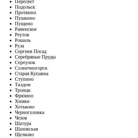
Пересвет
Подольск
Протвино
Пушкино
Пущино
Раменское
Реутов
Рошаль
Руза
Сергиев Посад
Серебряные Пруды
Серпухов
Солнечногорск
Старая Купавна
Ступино
Талдом
Троицк
Фрязино
Химки
Хотьково
Черноголовка
Чехов
Шатура
Шаховская
Щелково