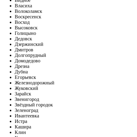
Видное
Власиха
Волоколамск
Воскресенск
Восход
Высоковск
Голицыно
Дедовск
Дзержинский
Дмитров
Долгопрудный
Домодедово
Дрезна
Дубна
Егорьевск
Железнодорожный
Жуковский
Зарайск
Звенигород
Звёздный городок
Зеленоград
Ивантеевка
Истра
Кашира
Клин