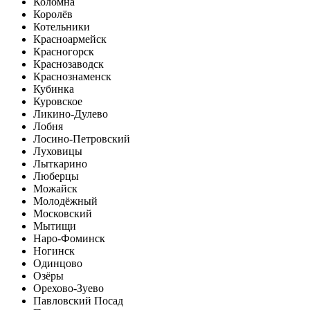
Коломна
Королёв
Котельники
Красноармейск
Красногорск
Краснозаводск
Краснознаменск
Кубинка
Куровское
Ликино-Дулево
Лобня
Лосино-Петровский
Луховицы
Лыткарино
Люберцы
Можайск
Молодёжный
Московский
Мытищи
Наро-Фоминск
Ногинск
Одинцово
Озёры
Орехово-Зуево
Павловский Посад