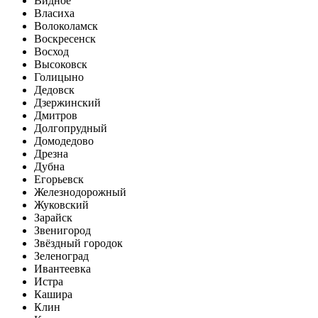
Видное
Власиха
Волоколамск
Воскресенск
Восход
Высоковск
Голицыно
Дедовск
Дзержинский
Дмитров
Долгопрудный
Домодедово
Дрезна
Дубна
Егорьевск
Железнодорожный
Жуковский
Зарайск
Звенигород
Звёздный городок
Зеленоград
Ивантеевка
Истра
Кашира
Клин