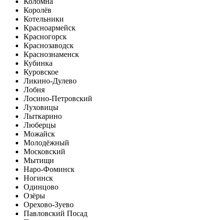
Коломна
Королёв
Котельники
Красноармейск
Красногорск
Краснозаводск
Краснознаменск
Кубинка
Куровское
Ликино-Дулево
Лобня
Лосино-Петровский
Луховицы
Лыткарино
Люберцы
Можайск
Молодёжный
Московский
Мытищи
Наро-Фоминск
Ногинск
Одинцово
Озёры
Орехово-Зуево
Павловский Посад