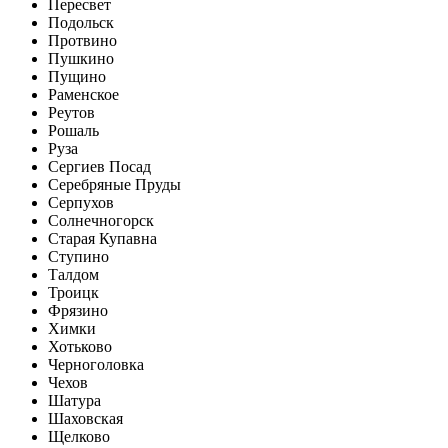
Пересвет
Подольск
Протвино
Пушкино
Пущино
Раменское
Реутов
Рошаль
Руза
Сергиев Посад
Серебряные Пруды
Серпухов
Солнечногорск
Старая Купавна
Ступино
Талдом
Троицк
Фрязино
Химки
Хотьково
Черноголовка
Чехов
Шатура
Шаховская
Щелково