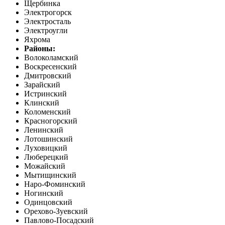
Щербинка
Электрогорск
Электросталь
Электроугли
Яхрома
Районы:
Волоколамский
Воскресенский
Дмитровский
Зарайский
Истринский
Клинский
Коломенский
Красногорский
Ленинский
Лотошинский
Луховицкий
Люберецкий
Можайский
Мытищинский
Наро-Фоминский
Ногинский
Одинцовский
Орехово-Зуевский
Павлово-Посадский