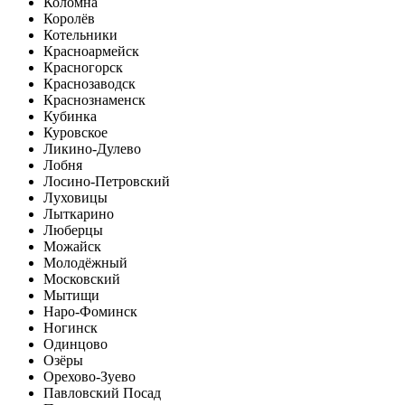
Коломна
Королёв
Котельники
Красноармейск
Красногорск
Краснозаводск
Краснознаменск
Кубинка
Куровское
Ликино-Дулево
Лобня
Лосино-Петровский
Луховицы
Лыткарино
Люберцы
Можайск
Молодёжный
Московский
Мытищи
Наро-Фоминск
Ногинск
Одинцово
Озёры
Орехово-Зуево
Павловский Посад