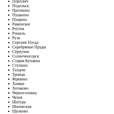
Пересвет
Подольск
Протвино
Пушкино
Пущино
Раменское
Реутов
Рошаль
Руза
Сергиев Посад
Серебряные Пруды
Серпухов
Солнечногорск
Старая Купавна
Ступино
Талдом
Троицк
Фрязино
Химки
Хотьково
Черноголовка
Чехов
Шатура
Шаховская
Щелково