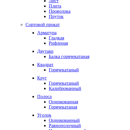
Лист
Плита
Проволока
Пруток
Сортовой прокат
Арматура
Гладкая
Рифленая
Двутавр
Балка горячекатаная
Квадрат
Горячекатаный
Круг
Горячекатаный
Калиброванный
Полоса
Оцинкованная
Горячекатаная
Уголок
Оцинкованный
Равнополочный