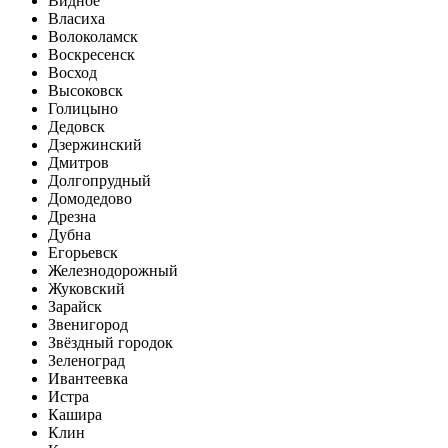
Видное
Власиха
Волоколамск
Воскресенск
Восход
Высоковск
Голицыно
Дедовск
Дзержинский
Дмитров
Долгопрудный
Домодедово
Дрезна
Дубна
Егорьевск
Железнодорожный
Жуковский
Зарайск
Звенигород
Звёздный городок
Зеленоград
Ивантеевка
Истра
Кашира
Клин