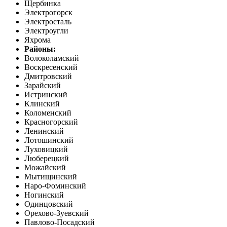
Щербинка
Электрогорск
Электросталь
Электроугли
Яхрома
Районы:
Волоколамский
Воскресенский
Дмитровский
Зарайский
Истринский
Клинский
Коломенский
Красногорский
Ленинский
Лотошинский
Луховицкий
Люберецкий
Можайский
Мытищинский
Наро-Фоминский
Ногинский
Одинцовский
Орехово-Зуевский
Павлово-Посадский