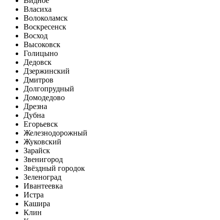
Видное
Власиха
Волоколамск
Воскресенск
Восход
Высоковск
Голицыно
Дедовск
Дзержинский
Дмитров
Долгопрудный
Домодедово
Дрезна
Дубна
Егорьевск
Железнодорожный
Жуковский
Зарайск
Звенигород
Звёздный городок
Зеленоград
Ивантеевка
Истра
Кашира
Клин