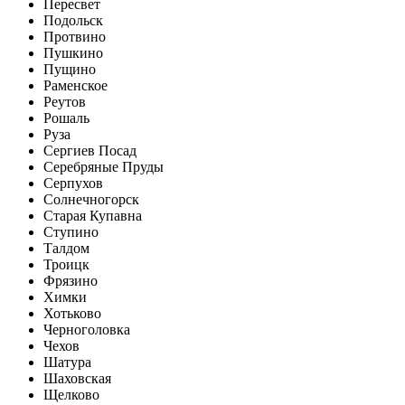
Пересвет
Подольск
Протвино
Пушкино
Пущино
Раменское
Реутов
Рошаль
Руза
Сергиев Посад
Серебряные Пруды
Серпухов
Солнечногорск
Старая Купавна
Ступино
Талдом
Троицк
Фрязино
Химки
Хотьково
Черноголовка
Чехов
Шатура
Шаховская
Щелково