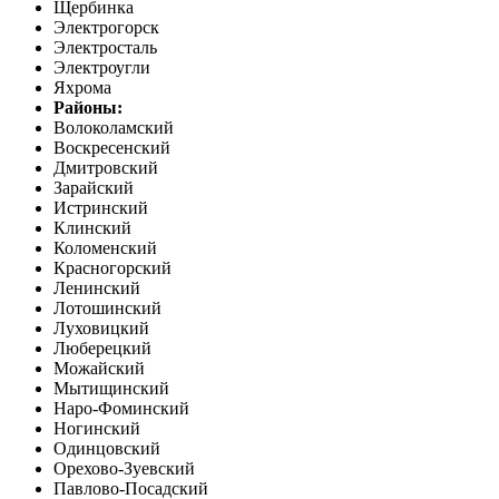
Щербинка
Электрогорск
Электросталь
Электроугли
Яхрома
Районы:
Волоколамский
Воскресенский
Дмитровский
Зарайский
Истринский
Клинский
Коломенский
Красногорский
Ленинский
Лотошинский
Луховицкий
Люберецкий
Можайский
Мытищинский
Наро-Фоминский
Ногинский
Одинцовский
Орехово-Зуевский
Павлово-Посадский