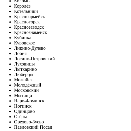
Коломна
Королёв
Котельники
Красноармейск
Красногорск
Краснозаводск
Краснознаменск
Кубинка
Куровское
Ликино-Дулево
Лобня
Лосино-Петровский
Луховицы
Лыткарино
Люберцы
Можайск
Молодёжный
Московский
Мытищи
Наро-Фоминск
Ногинск
Одинцово
Озёры
Орехово-Зуево
Павловский Посад