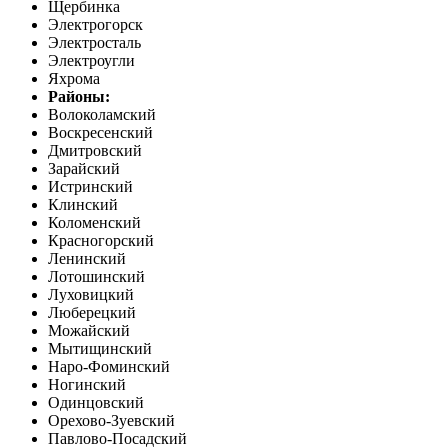
Щербинка
Электрогорск
Электросталь
Электроугли
Яхрома
Районы:
Волоколамский
Воскресенский
Дмитровский
Зарайский
Истринский
Клинский
Коломенский
Красногорский
Ленинский
Лотошинский
Луховицкий
Люберецкий
Можайский
Мытищинский
Наро-Фоминский
Ногинский
Одинцовский
Орехово-Зуевский
Павлово-Посадский