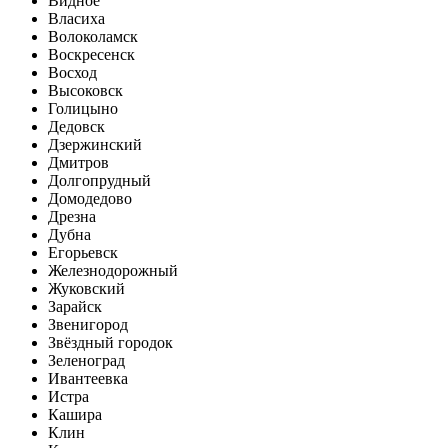
Видное
Власиха
Волоколамск
Воскресенск
Восход
Высоковск
Голицыно
Дедовск
Дзержинский
Дмитров
Долгопрудный
Домодедово
Дрезна
Дубна
Егорьевск
Железнодорожный
Жуковский
Зарайск
Звенигород
Звёздный городок
Зеленоград
Ивантеевка
Истра
Кашира
Клин