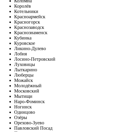
Коломна
Королёв
Котельники
Красноармейск
Красногорск
Краснозаводск
Краснознаменск
Кубинка
Куровское
Ликино-Дулево
Лобня
Лосино-Петровский
Луховицы
Лыткарино
Люберцы
Можайск
Молодёжный
Московский
Мытищи
Наро-Фоминск
Ногинск
Одинцово
Озёры
Орехово-Зуево
Павловский Посад