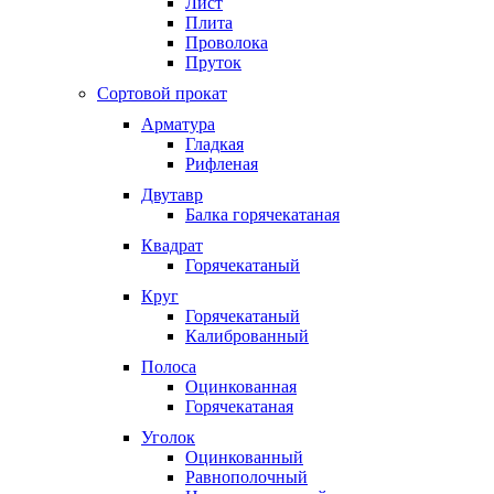
Лист
Плита
Проволока
Пруток
Сортовой прокат
Арматура
Гладкая
Рифленая
Двутавр
Балка горячекатаная
Квадрат
Горячекатаный
Круг
Горячекатаный
Калиброванный
Полоса
Оцинкованная
Горячекатаная
Уголок
Оцинкованный
Равнополочный