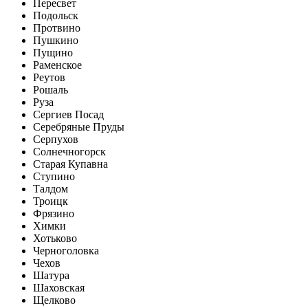
Пересвет
Подольск
Протвино
Пушкино
Пущино
Раменское
Реутов
Рошаль
Руза
Сергиев Посад
Серебряные Пруды
Серпухов
Солнечногорск
Старая Купавна
Ступино
Талдом
Троицк
Фрязино
Химки
Хотьково
Черноголовка
Чехов
Шатура
Шаховская
Щелково