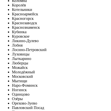
Коломна
Королёв
Котельники
Красноармейск
Красногорск
Краснозаводск
Краснознаменск
Кубинка
Куровское
Ликино-Дулево
Лобня
Лосино-Петровский
Луховицы
Лыткарино
Люберцы
Можайск
Молодёжный
Московский
Мытищи
Наро-Фоминск
Ногинск
Одинцово
Озёры
Орехово-Зуево
Павловский Посад