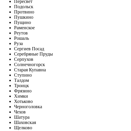
Пересвет
Подольск
Протвино
Пушкино
Пущино
Раменское
Реутов
Рошаль
Руза
Сергиев Посад
Серебряные Пруды
Серпухов
Солнечногорск
Старая Купавна
Ступино
Талдом
Троицк
Фрязино
Химки
Хотьково
Черноголовка
Чехов
Шатура
Шаховская
Щелково