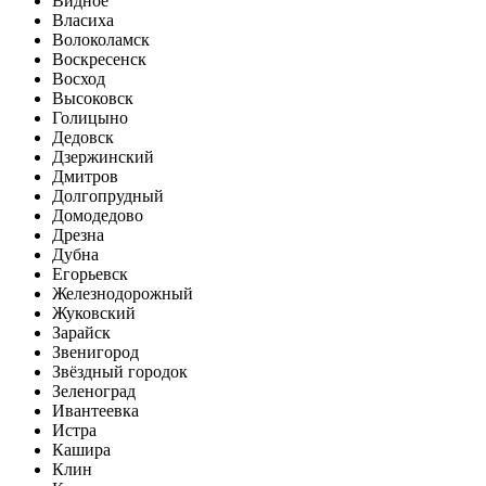
Видное
Власиха
Волоколамск
Воскресенск
Восход
Высоковск
Голицыно
Дедовск
Дзержинский
Дмитров
Долгопрудный
Домодедово
Дрезна
Дубна
Егорьевск
Железнодорожный
Жуковский
Зарайск
Звенигород
Звёздный городок
Зеленоград
Ивантеевка
Истра
Кашира
Клин