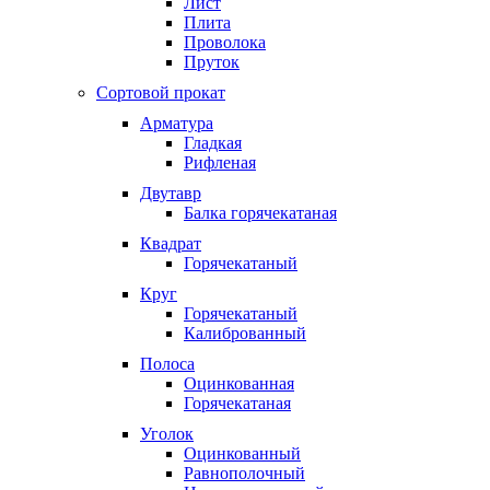
Лист
Плита
Проволока
Пруток
Сортовой прокат
Арматура
Гладкая
Рифленая
Двутавр
Балка горячекатаная
Квадрат
Горячекатаный
Круг
Горячекатаный
Калиброванный
Полоса
Оцинкованная
Горячекатаная
Уголок
Оцинкованный
Равнополочный