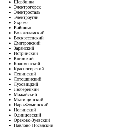
Щербинка
Электрогорск
Электросталь
Электроугли
Яхрома
Районы:
Волоколамский
Воскресенский
Дмитровский
Зарайский
Истринский
Клинский
Коломенский
Красногорский
Ленинский
Лотошинский
Луховицкий
Люберецкий
Можайский
Мытищинский
Наро-Фоминский
Ногинский
Одинцовский
Орехово-Зуевский
Павлово-Посадский