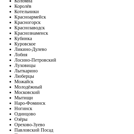
Коломна
Королёв
Котельники
Красноармейск
Красногорск
Краснозаводск
Краснознаменск
Кубинка
Куровское
Ликино-Дулево
Лобня
Лосино-Петровский
Луховицы
Лыткарино
Люберцы
Можайск
Молодёжный
Московский
Мытищи
Наро-Фоминск
Ногинск
Одинцово
Озёры
Орехово-Зуево
Павловский Посад