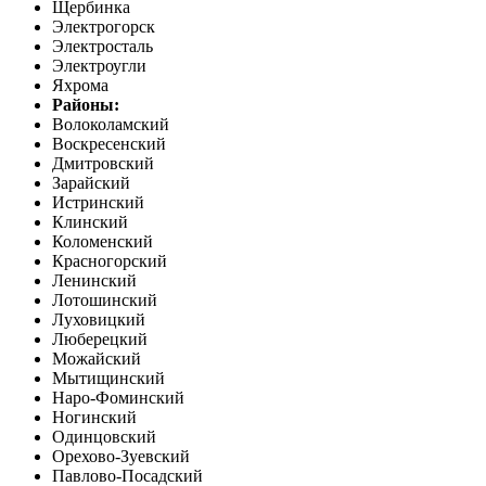
Щербинка
Электрогорск
Электросталь
Электроугли
Яхрома
Районы:
Волоколамский
Воскресенский
Дмитровский
Зарайский
Истринский
Клинский
Коломенский
Красногорский
Ленинский
Лотошинский
Луховицкий
Люберецкий
Можайский
Мытищинский
Наро-Фоминский
Ногинский
Одинцовский
Орехово-Зуевский
Павлово-Посадский