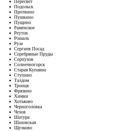
Пересвет
Подольск
Протвино
Пушкино
Пущино
Раменское
Реутов
Рошаль
Руза
Сергиев Посад
Серебряные Пруды
Серпухов
Солнечногорск
Старая Купавна
Ступино
Талдом
Троицк
Фрязино
Химки
Хотьково
Черноголовка
Чехов
Шатура
Шаховская
Щелково