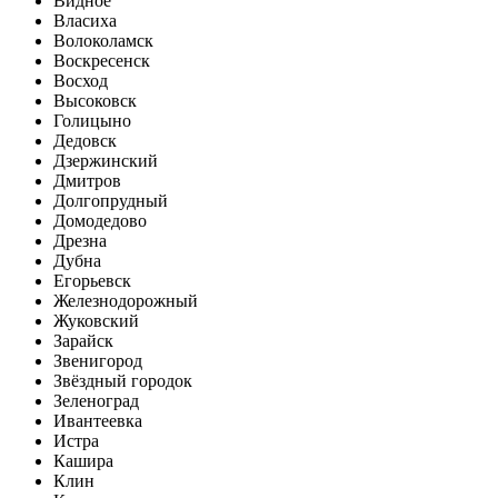
Видное
Власиха
Волоколамск
Воскресенск
Восход
Высоковск
Голицыно
Дедовск
Дзержинский
Дмитров
Долгопрудный
Домодедово
Дрезна
Дубна
Егорьевск
Железнодорожный
Жуковский
Зарайск
Звенигород
Звёздный городок
Зеленоград
Ивантеевка
Истра
Кашира
Клин