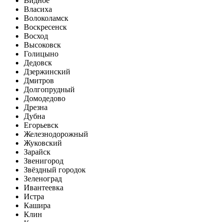
Видное
Власиха
Волоколамск
Воскресенск
Восход
Высоковск
Голицыно
Дедовск
Дзержинский
Дмитров
Долгопрудный
Домодедово
Дрезна
Дубна
Егорьевск
Железнодорожный
Жуковский
Зарайск
Звенигород
Звёздный городок
Зеленоград
Ивантеевка
Истра
Кашира
Клин