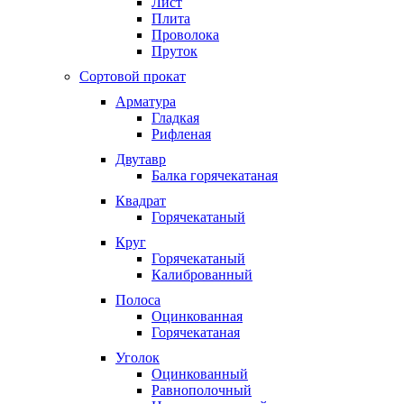
Лист
Плита
Проволока
Пруток
Сортовой прокат
Арматура
Гладкая
Рифленая
Двутавр
Балка горячекатаная
Квадрат
Горячекатаный
Круг
Горячекатаный
Калиброванный
Полоса
Оцинкованная
Горячекатаная
Уголок
Оцинкованный
Равнополочный