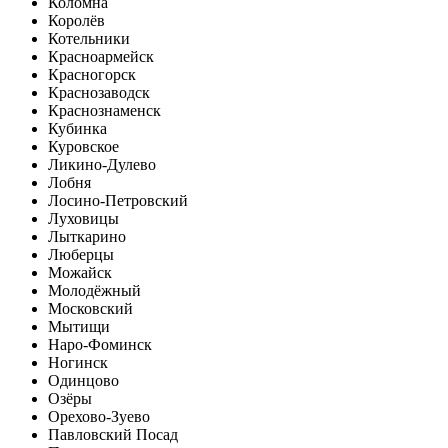
Коломна
Королёв
Котельники
Красноармейск
Красногорск
Краснозаводск
Краснознаменск
Кубинка
Куровское
Ликино-Дулево
Лобня
Лосино-Петровский
Луховицы
Лыткарино
Люберцы
Можайск
Молодёжный
Московский
Мытищи
Наро-Фоминск
Ногинск
Одинцово
Озёры
Орехово-Зуево
Павловский Посад