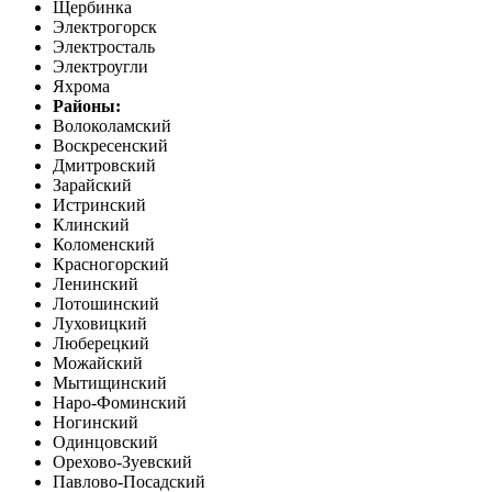
Щербинка
Электрогорск
Электросталь
Электроугли
Яхрома
Районы:
Волоколамский
Воскресенский
Дмитровский
Зарайский
Истринский
Клинский
Коломенский
Красногорский
Ленинский
Лотошинский
Луховицкий
Люберецкий
Можайский
Мытищинский
Наро-Фоминский
Ногинский
Одинцовский
Орехово-Зуевский
Павлово-Посадский