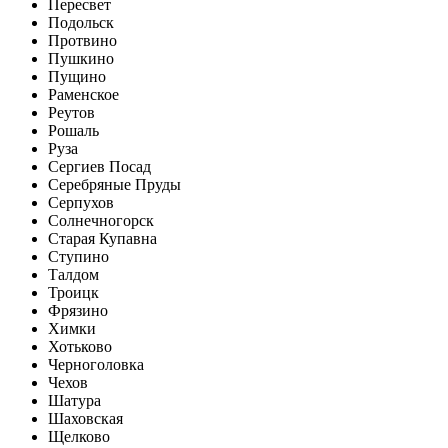
Пересвет
Подольск
Протвино
Пушкино
Пущино
Раменское
Реутов
Рошаль
Руза
Сергиев Посад
Серебряные Пруды
Серпухов
Солнечногорск
Старая Купавна
Ступино
Талдом
Троицк
Фрязино
Химки
Хотьково
Черноголовка
Чехов
Шатура
Шаховская
Щелково