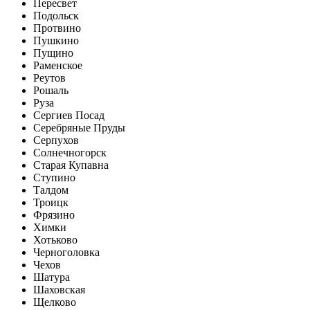
Пересвет
Подольск
Протвино
Пушкино
Пущино
Раменское
Реутов
Рошаль
Руза
Сергиев Посад
Серебряные Пруды
Серпухов
Солнечногорск
Старая Купавна
Ступино
Талдом
Троицк
Фрязино
Химки
Хотьково
Черноголовка
Чехов
Шатура
Шаховская
Щелково