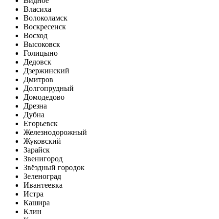
Видное
Власиха
Волоколамск
Воскресенск
Восход
Высоковск
Голицыно
Дедовск
Дзержинский
Дмитров
Долгопрудный
Домодедово
Дрезна
Дубна
Егорьевск
Железнодорожный
Жуковский
Зарайск
Звенигород
Звёздный городок
Зеленоград
Ивантеевка
Истра
Кашира
Клин