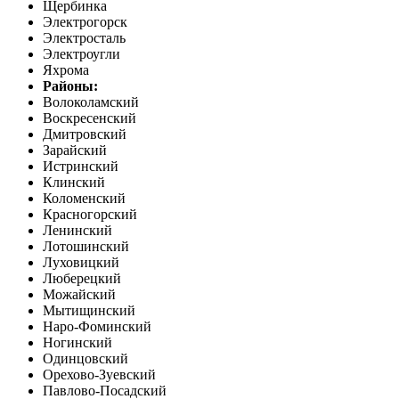
Щербинка
Электрогорск
Электросталь
Электроугли
Яхрома
Районы:
Волоколамский
Воскресенский
Дмитровский
Зарайский
Истринский
Клинский
Коломенский
Красногорский
Ленинский
Лотошинский
Луховицкий
Люберецкий
Можайский
Мытищинский
Наро-Фоминский
Ногинский
Одинцовский
Орехово-Зуевский
Павлово-Посадский