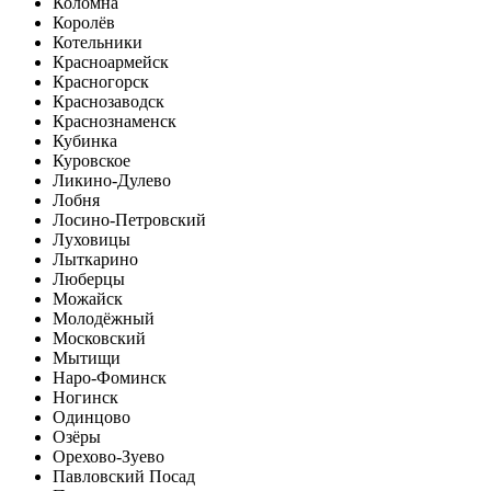
Коломна
Королёв
Котельники
Красноармейск
Красногорск
Краснозаводск
Краснознаменск
Кубинка
Куровское
Ликино-Дулево
Лобня
Лосино-Петровский
Луховицы
Лыткарино
Люберцы
Можайск
Молодёжный
Московский
Мытищи
Наро-Фоминск
Ногинск
Одинцово
Озёры
Орехово-Зуево
Павловский Посад