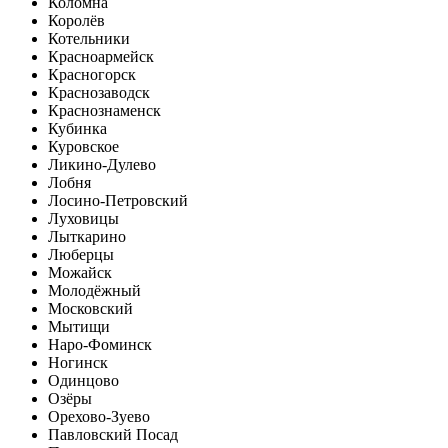
Коломна
Королёв
Котельники
Красноармейск
Красногорск
Краснозаводск
Краснознаменск
Кубинка
Куровское
Ликино-Дулево
Лобня
Лосино-Петровский
Луховицы
Лыткарино
Люберцы
Можайск
Молодёжный
Московский
Мытищи
Наро-Фоминск
Ногинск
Одинцово
Озёры
Орехово-Зуево
Павловский Посад