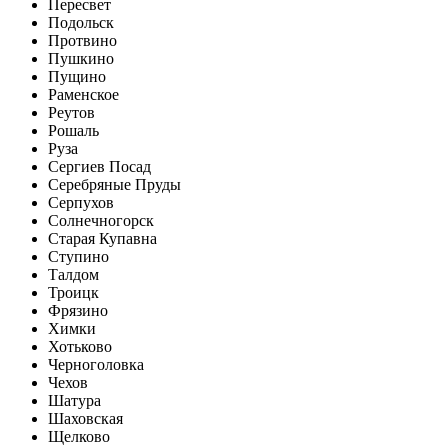
Пересвет
Подольск
Протвино
Пушкино
Пущино
Раменское
Реутов
Рошаль
Руза
Сергиев Посад
Серебряные Пруды
Серпухов
Солнечногорск
Старая Купавна
Ступино
Талдом
Троицк
Фрязино
Химки
Хотьково
Черноголовка
Чехов
Шатура
Шаховская
Щелково