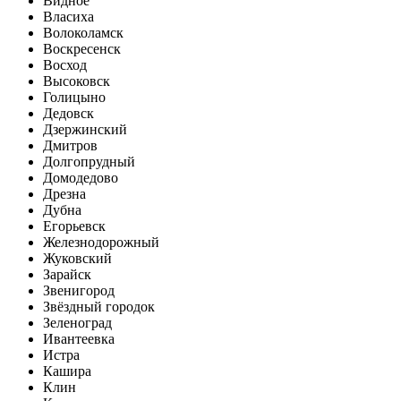
Видное
Власиха
Волоколамск
Воскресенск
Восход
Высоковск
Голицыно
Дедовск
Дзержинский
Дмитров
Долгопрудный
Домодедово
Дрезна
Дубна
Егорьевск
Железнодорожный
Жуковский
Зарайск
Звенигород
Звёздный городок
Зеленоград
Ивантеевка
Истра
Кашира
Клин