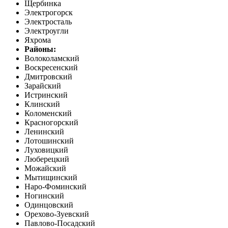
Щербинка
Электрогорск
Электросталь
Электроугли
Яхрома
Районы:
Волоколамский
Воскресенский
Дмитровский
Зарайский
Истринский
Клинский
Коломенский
Красногорский
Ленинский
Лотошинский
Луховицкий
Люберецкий
Можайский
Мытищинский
Наро-Фоминский
Ногинский
Одинцовский
Орехово-Зуевский
Павлово-Посадский