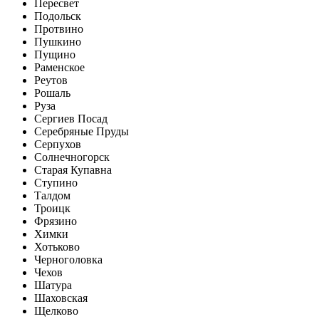
Пересвет
Подольск
Протвино
Пушкино
Пущино
Раменское
Реутов
Рошаль
Руза
Сергиев Посад
Серебряные Пруды
Серпухов
Солнечногорск
Старая Купавна
Ступино
Талдом
Троицк
Фрязино
Химки
Хотьково
Черноголовка
Чехов
Шатура
Шаховская
Щелково