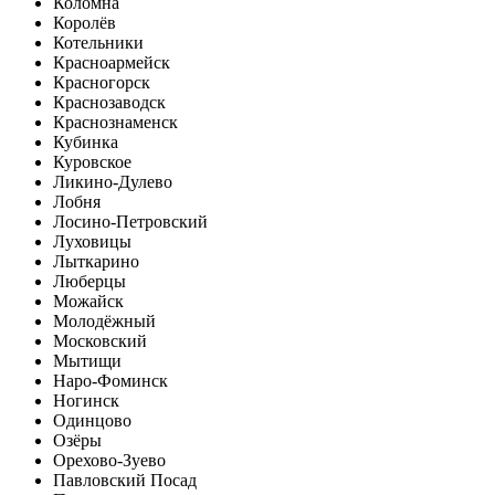
Коломна
Королёв
Котельники
Красноармейск
Красногорск
Краснозаводск
Краснознаменск
Кубинка
Куровское
Ликино-Дулево
Лобня
Лосино-Петровский
Луховицы
Лыткарино
Люберцы
Можайск
Молодёжный
Московский
Мытищи
Наро-Фоминск
Ногинск
Одинцово
Озёры
Орехово-Зуево
Павловский Посад