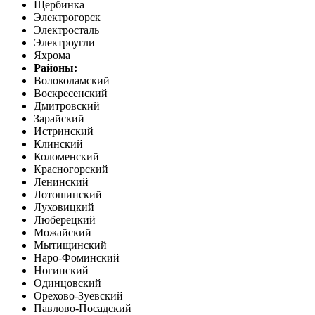
Щербинка
Электрогорск
Электросталь
Электроугли
Яхрома
Районы:
Волоколамский
Воскресенский
Дмитровский
Зарайский
Истринский
Клинский
Коломенский
Красногорский
Ленинский
Лотошинский
Луховицкий
Люберецкий
Можайский
Мытищинский
Наро-Фоминский
Ногинский
Одинцовский
Орехово-Зуевский
Павлово-Посадский