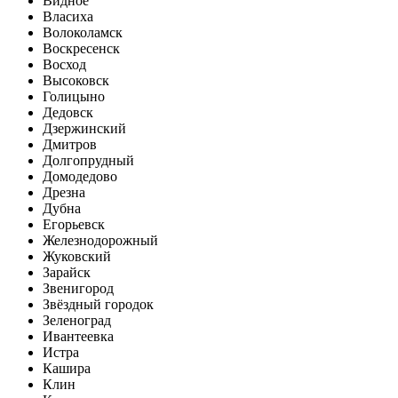
Видное
Власиха
Волоколамск
Воскресенск
Восход
Высоковск
Голицыно
Дедовск
Дзержинский
Дмитров
Долгопрудный
Домодедово
Дрезна
Дубна
Егорьевск
Железнодорожный
Жуковский
Зарайск
Звенигород
Звёздный городок
Зеленоград
Ивантеевка
Истра
Кашира
Клин