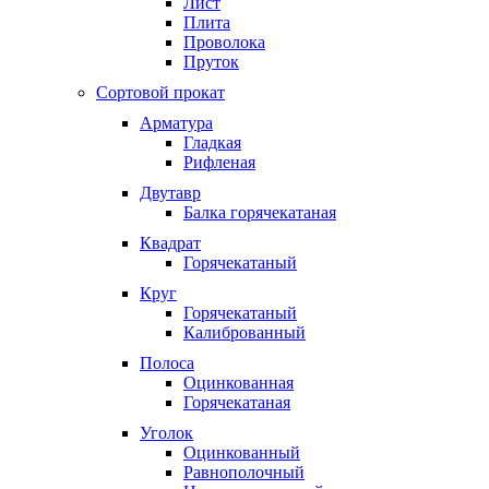
Лист
Плита
Проволока
Пруток
Сортовой прокат
Арматура
Гладкая
Рифленая
Двутавр
Балка горячекатаная
Квадрат
Горячекатаный
Круг
Горячекатаный
Калиброванный
Полоса
Оцинкованная
Горячекатаная
Уголок
Оцинкованный
Равнополочный