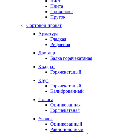
Лист
Плита
Проволока
Пруток
Сортовой прокат
Арматура
Гладкая
Рифленая
Двутавр
Балка горячекатаная
Квадрат
Горячекатаный
Круг
Горячекатаный
Калиброванный
Полоса
Оцинкованная
Горячекатаная
Уголок
Оцинкованный
Равнополочный