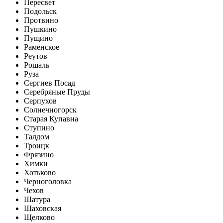
Пересвет
Подольск
Протвино
Пушкино
Пущино
Раменское
Реутов
Рошаль
Руза
Сергиев Посад
Серебряные Пруды
Серпухов
Солнечногорск
Старая Купавна
Ступино
Талдом
Троицк
Фрязино
Химки
Хотьково
Черноголовка
Чехов
Шатура
Шаховская
Щелково