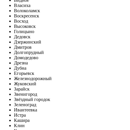
Видное
Власиха
Волоколамск
Воскресенск
Восход
Высоковск
Голицыно
Дедовск
Дзержинский
Дмитров
Долгопрудный
Домодедово
Дрезна
Дубна
Егорьевск
Железнодорожный
Жуковский
Зарайск
Звенигород
Звёздный городок
Зеленоград
Ивантеевка
Истра
Кашира
Клин