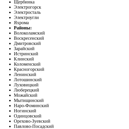
Щербинка
Электрогорск
Электросталь
Электроугли
Яхрома
Районы:
Волоколамский
Воскресенский
Дмитровский
Зарайский
Истринский
Клинский
Коломенский
Красногорский
Ленинский
Лотошинский
Луховицкий
Люберецкий
Можайский
Мытищинский
Наро-Фоминский
Ногинский
Одинцовский
Орехово-Зуевский
Павлово-Посадский