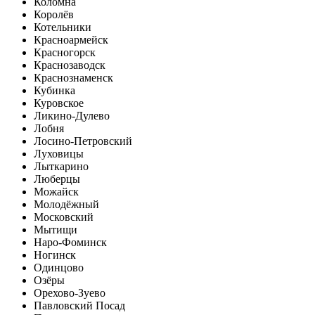
Коломна
Королёв
Котельники
Красноармейск
Красногорск
Краснозаводск
Краснознаменск
Кубинка
Куровское
Ликино-Дулево
Лобня
Лосино-Петровский
Луховицы
Лыткарино
Люберцы
Можайск
Молодёжный
Московский
Мытищи
Наро-Фоминск
Ногинск
Одинцово
Озёры
Орехово-Зуево
Павловский Посад