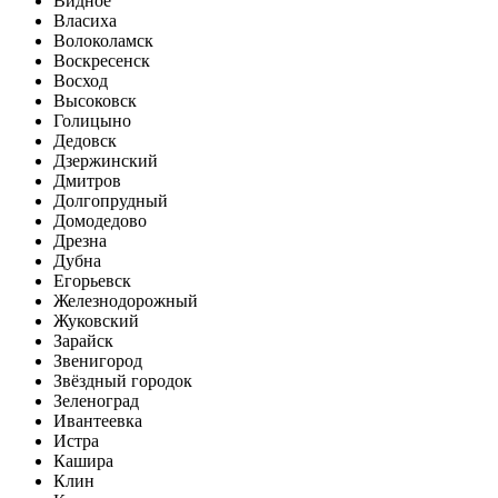
Видное
Власиха
Волоколамск
Воскресенск
Восход
Высоковск
Голицыно
Дедовск
Дзержинский
Дмитров
Долгопрудный
Домодедово
Дрезна
Дубна
Егорьевск
Железнодорожный
Жуковский
Зарайск
Звенигород
Звёздный городок
Зеленоград
Ивантеевка
Истра
Кашира
Клин