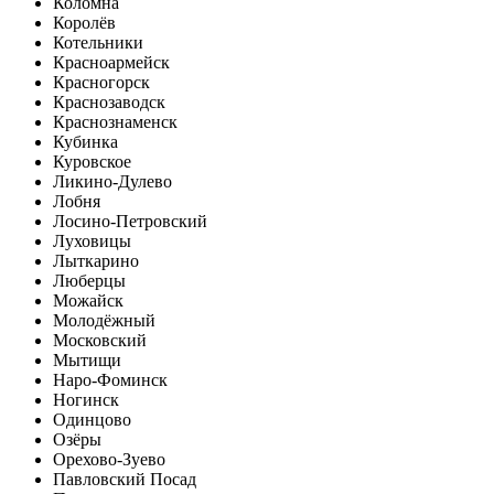
Коломна
Королёв
Котельники
Красноармейск
Красногорск
Краснозаводск
Краснознаменск
Кубинка
Куровское
Ликино-Дулево
Лобня
Лосино-Петровский
Луховицы
Лыткарино
Люберцы
Можайск
Молодёжный
Московский
Мытищи
Наро-Фоминск
Ногинск
Одинцово
Озёры
Орехово-Зуево
Павловский Посад