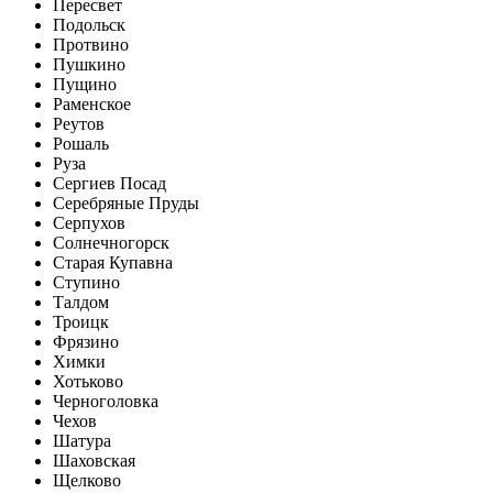
Пересвет
Подольск
Протвино
Пушкино
Пущино
Раменское
Реутов
Рошаль
Руза
Сергиев Посад
Серебряные Пруды
Серпухов
Солнечногорск
Старая Купавна
Ступино
Талдом
Троицк
Фрязино
Химки
Хотьково
Черноголовка
Чехов
Шатура
Шаховская
Щелково