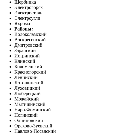
Щербинка
Электрогорск
Электросталь
Электроугли
Яхрома
Районы:
Волоколамский
Воскресенский
Дмитровский
Зарайский
Истринский
Клинский
Коломенский
Красногорский
Ленинский
Лотошинский
Луховицкий
Люберецкий
Можайский
Мытищинский
Наро-Фоминский
Ногинский
Одинцовский
Орехово-Зуевский
Павлово-Посадский