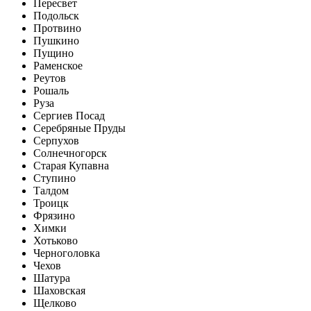
Пересвет
Подольск
Протвино
Пушкино
Пущино
Раменское
Реутов
Рошаль
Руза
Сергиев Посад
Серебряные Пруды
Серпухов
Солнечногорск
Старая Купавна
Ступино
Талдом
Троицк
Фрязино
Химки
Хотьково
Черноголовка
Чехов
Шатура
Шаховская
Щелково