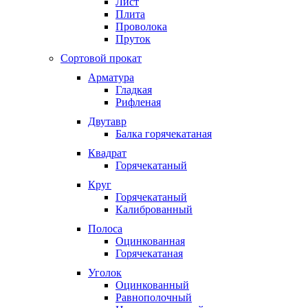
Лист
Плита
Проволока
Пруток
Сортовой прокат
Арматура
Гладкая
Рифленая
Двутавр
Балка горячекатаная
Квадрат
Горячекатаный
Круг
Горячекатаный
Калиброванный
Полоса
Оцинкованная
Горячекатаная
Уголок
Оцинкованный
Равнополочный