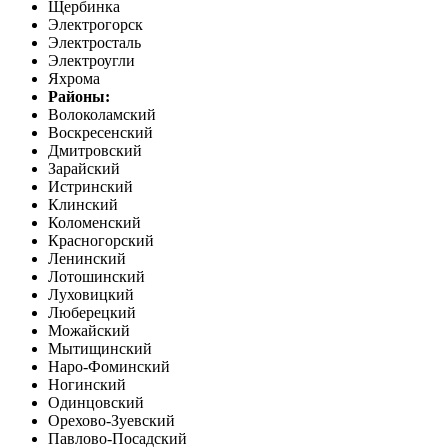
Щербинка
Электрогорск
Электросталь
Электроугли
Яхрома
Районы:
Волоколамский
Воскресенский
Дмитровский
Зарайский
Истринский
Клинский
Коломенский
Красногорский
Ленинский
Лотошинский
Луховицкий
Люберецкий
Можайский
Мытищинский
Наро-Фоминский
Ногинский
Одинцовский
Орехово-Зуевский
Павлово-Посадский