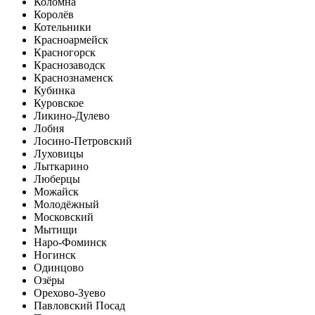
Коломна
Королёв
Котельники
Красноармейск
Красногорск
Краснозаводск
Краснознаменск
Кубинка
Куровское
Ликино-Дулево
Лобня
Лосино-Петровский
Луховицы
Лыткарино
Люберцы
Можайск
Молодёжный
Московский
Мытищи
Наро-Фоминск
Ногинск
Одинцово
Озёры
Орехово-Зуево
Павловский Посад