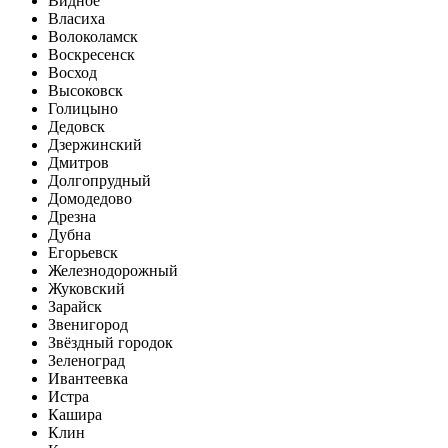
Видное
Власиха
Волоколамск
Воскресенск
Восход
Высоковск
Голицыно
Дедовск
Дзержинский
Дмитров
Долгопрудный
Домодедово
Дрезна
Дубна
Егорьевск
Железнодорожный
Жуковский
Зарайск
Звенигород
Звёздный городок
Зеленоград
Ивантеевка
Истра
Кашира
Клин