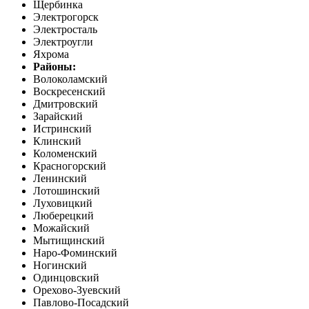
Щербинка
Электрогорск
Электросталь
Электроугли
Яхрома
Районы:
Волоколамский
Воскресенский
Дмитровский
Зарайский
Истринский
Клинский
Коломенский
Красногорский
Ленинский
Лотошинский
Луховицкий
Люберецкий
Можайский
Мытищинский
Наро-Фоминский
Ногинский
Одинцовский
Орехово-Зуевский
Павлово-Посадский