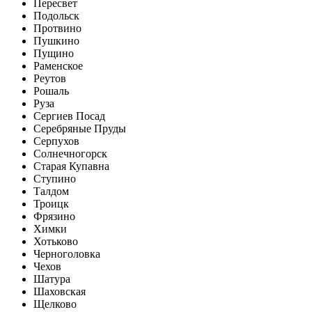
Пересвет
Подольск
Протвино
Пушкино
Пущино
Раменское
Реутов
Рошаль
Руза
Сергиев Посад
Серебряные Пруды
Серпухов
Солнечногорск
Старая Купавна
Ступино
Талдом
Троицк
Фрязино
Химки
Хотьково
Черноголовка
Чехов
Шатура
Шаховская
Щелково