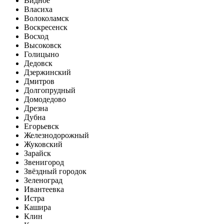
Видное
Власиха
Волоколамск
Воскресенск
Восход
Высоковск
Голицыно
Дедовск
Дзержинский
Дмитров
Долгопрудный
Домодедово
Дрезна
Дубна
Егорьевск
Железнодорожный
Жуковский
Зарайск
Звенигород
Звёздный городок
Зеленоград
Ивантеевка
Истра
Кашира
Клин