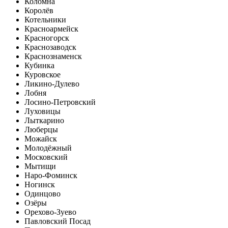
Коломна
Королёв
Котельники
Красноармейск
Красногорск
Краснозаводск
Краснознаменск
Кубинка
Куровское
Ликино-Дулево
Лобня
Лосино-Петровский
Луховицы
Лыткарино
Люберцы
Можайск
Молодёжный
Московский
Мытищи
Наро-Фоминск
Ногинск
Одинцово
Озёры
Орехово-Зуево
Павловский Посад