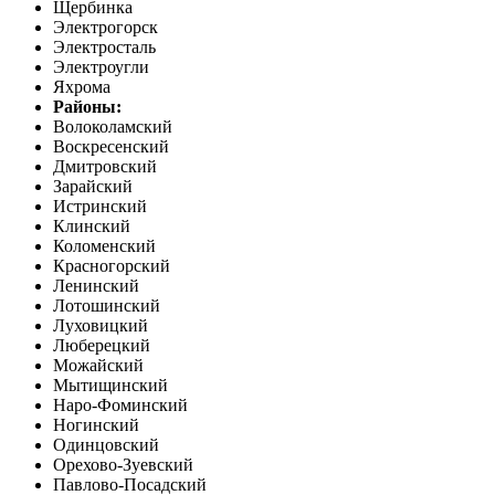
Щербинка
Электрогорск
Электросталь
Электроугли
Яхрома
Районы:
Волоколамский
Воскресенский
Дмитровский
Зарайский
Истринский
Клинский
Коломенский
Красногорский
Ленинский
Лотошинский
Луховицкий
Люберецкий
Можайский
Мытищинский
Наро-Фоминский
Ногинский
Одинцовский
Орехово-Зуевский
Павлово-Посадский