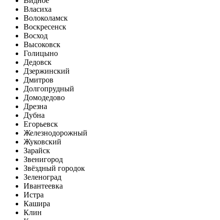
Видное
Власиха
Волоколамск
Воскресенск
Восход
Высоковск
Голицыно
Дедовск
Дзержинский
Дмитров
Долгопрудный
Домодедово
Дрезна
Дубна
Егорьевск
Железнодорожный
Жуковский
Зарайск
Звенигород
Звёздный городок
Зеленоград
Ивантеевка
Истра
Кашира
Клин