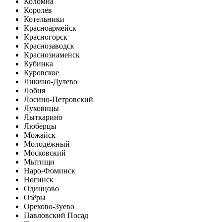
Коломна
Королёв
Котельники
Красноармейск
Красногорск
Краснозаводск
Краснознаменск
Кубинка
Куровское
Ликино-Дулево
Лобня
Лосино-Петровский
Луховицы
Лыткарино
Люберцы
Можайск
Молодёжный
Московский
Мытищи
Наро-Фоминск
Ногинск
Одинцово
Озёры
Орехово-Зуево
Павловский Посад