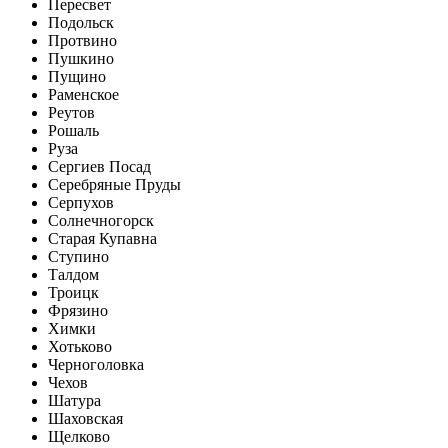
Пересвет
Подольск
Протвино
Пушкино
Пущино
Раменское
Реутов
Рошаль
Руза
Сергиев Посад
Серебряные Пруды
Серпухов
Солнечногорск
Старая Купавна
Ступино
Талдом
Троицк
Фрязино
Химки
Хотьково
Черноголовка
Чехов
Шатура
Шаховская
Щелково