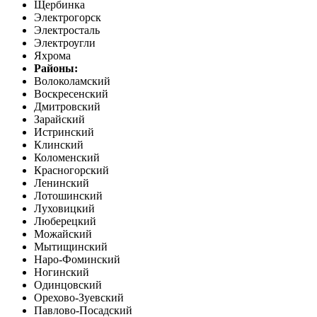
Щербинка
Электрогорск
Электросталь
Электроугли
Яхрома
Районы:
Волоколамский
Воскресенский
Дмитровский
Зарайский
Истринский
Клинский
Коломенский
Красногорский
Ленинский
Лотошинский
Луховицкий
Люберецкий
Можайский
Мытищинский
Наро-Фоминский
Ногинский
Одинцовский
Орехово-Зуевский
Павлово-Посадский