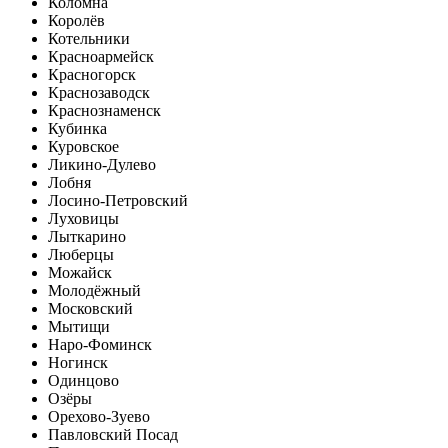
Коломна
Королёв
Котельники
Красноармейск
Красногорск
Краснозаводск
Краснознаменск
Кубинка
Куровское
Ликино-Дулево
Лобня
Лосино-Петровский
Луховицы
Лыткарино
Люберцы
Можайск
Молодёжный
Московский
Мытищи
Наро-Фоминск
Ногинск
Одинцово
Озёры
Орехово-Зуево
Павловский Посад