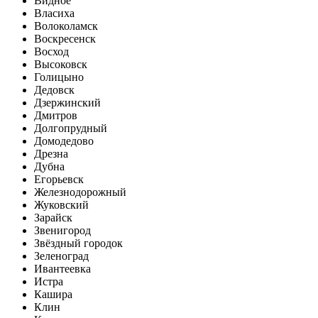
Видное
Власиха
Волоколамск
Воскресенск
Восход
Высоковск
Голицыно
Дедовск
Дзержинский
Дмитров
Долгопрудный
Домодедово
Дрезна
Дубна
Егорьевск
Железнодорожный
Жуковский
Зарайск
Звенигород
Звёздный городок
Зеленоград
Ивантеевка
Истра
Кашира
Клин