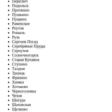
Пересвет
Подольск
Протвино
Пушкино
Пущино
Раменское
Реутов
Рошаль
Руза
Сергиев Посад
Серебряные Пруды
Серпухов
Солнечногорск
Старая Купавна
Ступино
Талдом
Троицк
Фрязино
Химки
Хотьково
Черноголовка
Чехов
Шатура
Шаховская
Щелково