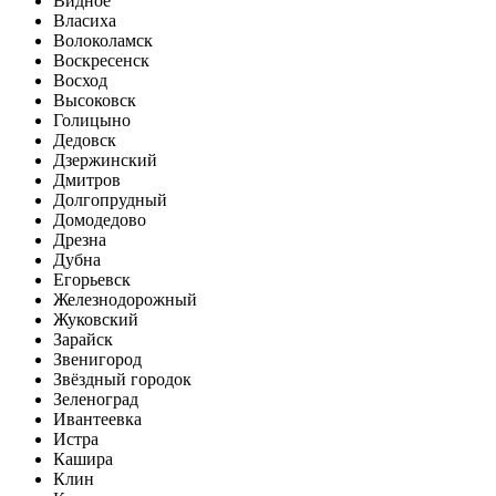
Видное
Власиха
Волоколамск
Воскресенск
Восход
Высоковск
Голицыно
Дедовск
Дзержинский
Дмитров
Долгопрудный
Домодедово
Дрезна
Дубна
Егорьевск
Железнодорожный
Жуковский
Зарайск
Звенигород
Звёздный городок
Зеленоград
Ивантеевка
Истра
Кашира
Клин