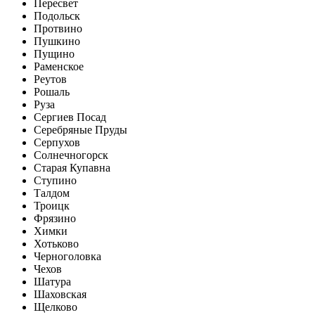
Пересвет
Подольск
Протвино
Пушкино
Пущино
Раменское
Реутов
Рошаль
Руза
Сергиев Посад
Серебряные Пруды
Серпухов
Солнечногорск
Старая Купавна
Ступино
Талдом
Троицк
Фрязино
Химки
Хотьково
Черноголовка
Чехов
Шатура
Шаховская
Щелково