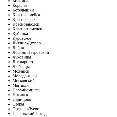
Коломна
Королёв
Котельники
Красноармейск
Красногорск
Краснозаводск
Краснознаменск
Кубинка
Куровское
Ликино-Дулево
Лобня
Лосино-Петровский
Луховицы
Лыткарино
Люберцы
Можайск
Молодёжный
Московский
Мытищи
Наро-Фоминск
Ногинск
Одинцово
Озёры
Орехово-Зуево
Павловский Посад