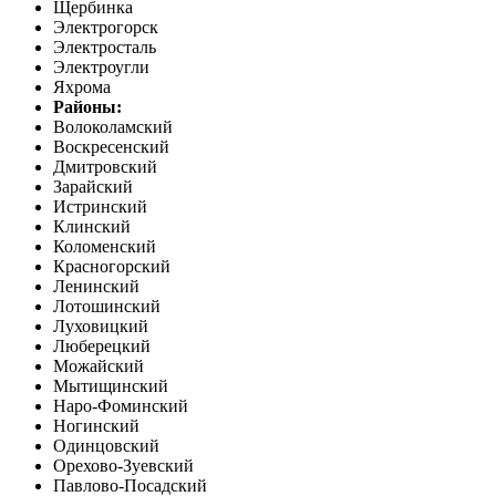
Щербинка
Электрогорск
Электросталь
Электроугли
Яхрома
Районы:
Волоколамский
Воскресенский
Дмитровский
Зарайский
Истринский
Клинский
Коломенский
Красногорский
Ленинский
Лотошинский
Луховицкий
Люберецкий
Можайский
Мытищинский
Наро-Фоминский
Ногинский
Одинцовский
Орехово-Зуевский
Павлово-Посадский