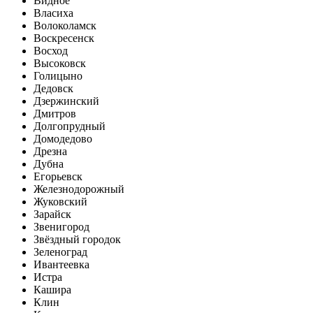
Видное
Власиха
Волоколамск
Воскресенск
Восход
Высоковск
Голицыно
Дедовск
Дзержинский
Дмитров
Долгопрудный
Домодедово
Дрезна
Дубна
Егорьевск
Железнодорожный
Жуковский
Зарайск
Звенигород
Звёздный городок
Зеленоград
Ивантеевка
Истра
Кашира
Клин