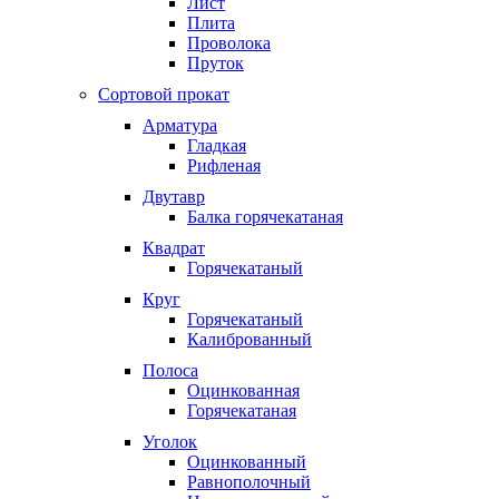
Лист
Плита
Проволока
Пруток
Сортовой прокат
Арматура
Гладкая
Рифленая
Двутавр
Балка горячекатаная
Квадрат
Горячекатаный
Круг
Горячекатаный
Калиброванный
Полоса
Оцинкованная
Горячекатаная
Уголок
Оцинкованный
Равнополочный