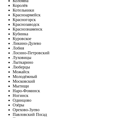
Коломна
Королёв
Котельники
Красноармейск
Красногорск
Краснозаводск
Краснознаменск
Кубинка
Куровское
Ликино-Дулево
Лобня
Лосино-Петровский
Луховицы
Лыткарино
Люберцы
Можайск
Молодёжный
Московский
Мытищи
Наро-Фоминск
Ногинск
Одинцово
Озёры
Орехово-Зуево
Павловский Посад