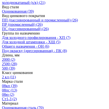
холоднокатаный (х/к)
(21)
Вид стали
Оцинкованная
(39)
Вид цинкового покрытия
ПП (пассивированный и промасленный)
(26)
ПР (промасленный)
(26)
ПС (пассивированный)
(26)
Группа по назначению
Для холодного профилирования - ХП
(7)
Для холодной штамповки - ХШ
(5)
Общего назначения - ОН
(6)
Под окраску (дрессированная) - ПК
(8)
Длина, мм
2000
(2)
2500
(28)
500
(39)
Класс цинкования
2 кл
(11)
Марка стали
08кп
(39)
08пс
(13)
08ю
(2)
Ст1-3
(2)
Материал
Оцинкованная сталь
(70)