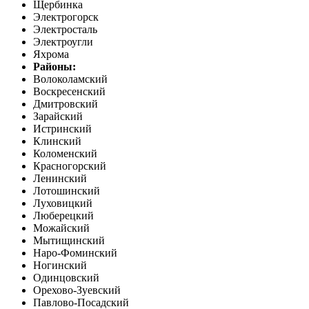
Щербинка
Электрогорск
Электросталь
Электроугли
Яхрома
Районы:
Волоколамский
Воскресенский
Дмитровский
Зарайский
Истринский
Клинский
Коломенский
Красногорский
Ленинский
Лотошинский
Луховицкий
Люберецкий
Можайский
Мытищинский
Наро-Фоминский
Ногинский
Одинцовский
Орехово-Зуевский
Павлово-Посадский