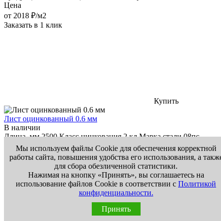
Цена
от
2018
₽/м2
Заказать в 1 клик
Купить
Лист оцинкованный 0.6 мм
В наличии
Длина, мм
2500
Класс цинкования
2 кл
Марка стали
08пс
Материал
Оцинкованная сталь
Покрытие
Оцинкованный
Мы используем файлы Cookie для обеспечения корректной
Размер, мм
1250х2500
Способ производства
Непрерывное
работы сайта, повышения удобства его использования, а такж
горячее цинкование
Стандарт
ГОСТ 19904-90, ГОСТ 14918-
для сбора обезличенной статистики.
80, ГОСТ Р 52146-2003, ГОСТ Р 52246-2016
Тип продукции
Нажимая на кнопку «Принять», вы соглашаетесь на
Лист
Толщина, мм
0.6
Ширина, мм
1250
использование файлов Cookie в соответствии с
Политикой
Цена
конфиденциальности.
от
114380
₽/м2
Принять
Заказать в 1 клик