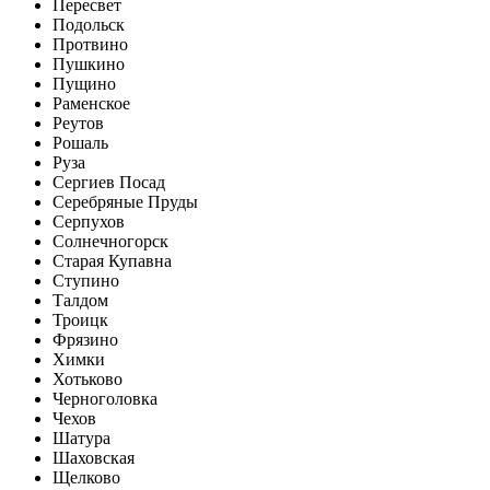
Пересвет
Подольск
Протвино
Пушкино
Пущино
Раменское
Реутов
Рошаль
Руза
Сергиев Посад
Серебряные Пруды
Серпухов
Солнечногорск
Старая Купавна
Ступино
Талдом
Троицк
Фрязино
Химки
Хотьково
Черноголовка
Чехов
Шатура
Шаховская
Щелково