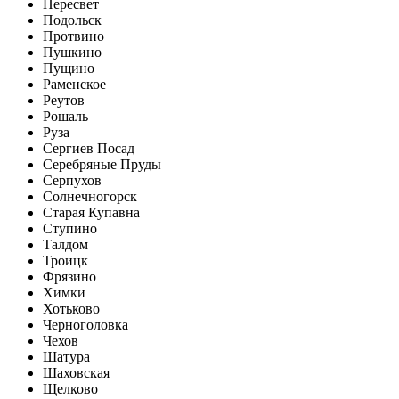
Пересвет
Подольск
Протвино
Пушкино
Пущино
Раменское
Реутов
Рошаль
Руза
Сергиев Посад
Серебряные Пруды
Серпухов
Солнечногорск
Старая Купавна
Ступино
Талдом
Троицк
Фрязино
Химки
Хотьково
Черноголовка
Чехов
Шатура
Шаховская
Щелково