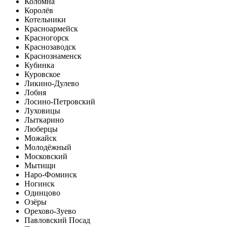
Коломна
Королёв
Котельники
Красноармейск
Красногорск
Краснозаводск
Краснознаменск
Кубинка
Куровское
Ликино-Дулево
Лобня
Лосино-Петровский
Луховицы
Лыткарино
Люберцы
Можайск
Молодёжный
Московский
Мытищи
Наро-Фоминск
Ногинск
Одинцово
Озёры
Орехово-Зуево
Павловский Посад