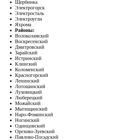
Щербинка
Электрогорск
Электросталь
Электроугли
Яхрома
Районы:
Волоколамский
Воскресенский
Дмитровский
Зарайский
Истринский
Клинский
Коломенский
Красногорский
Ленинский
Лотошинский
Луховицкий
Люберецкий
Можайский
Мытищинский
Наро-Фоминский
Ногинский
Одинцовский
Орехово-Зуевский
Павлово-Посадский