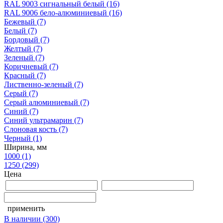
RAL 9003 сигнальный белый
(16)
RAL 9006 бело-алюминиевый
(16)
Бежевый
(7)
Белый
(7)
Бордовый
(7)
Желтый
(7)
Зеленый
(7)
Коричневый
(7)
Красный
(7)
Лиственно-зеленый
(7)
Серый
(7)
Серый алюминиевый
(7)
Синий
(7)
Синий ультрамарин
(7)
Слоновая кость
(7)
Черный
(1)
Ширина, мм
1000
(1)
1250
(299)
Цена
применить
В наличии
(300)