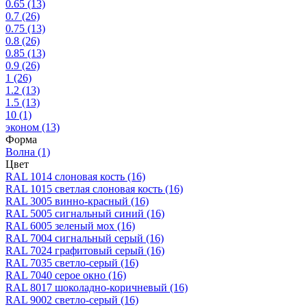
0.65
(13)
0.7
(26)
0.75
(13)
0.8
(26)
0.85
(13)
0.9
(26)
1
(26)
1.2
(13)
1.5
(13)
10
(1)
эконом
(13)
Форма
Волна
(1)
Цвет
RAL 1014 слоновая кость
(16)
RAL 1015 светлая слоновая кость
(16)
RAL 3005 винно-красный
(16)
RAL 5005 сигнальный синий
(16)
RAL 6005 зеленый мох
(16)
RAL 7004 сигнальный серый
(16)
RAL 7024 графитовый серый
(16)
RAL 7035 светло-серый
(16)
RAL 7040 серое окно
(16)
RAL 8017 шоколадно-коричневый
(16)
RAL 9002 светло-серый
(16)