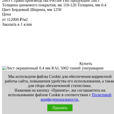
2003
Страна производства
Россия
Тип продукции
Лист
Толщина цинкового покрытия, мк
110-120
Толщина, мм
0.4
Цвет
Бордовый
Ширина, мм
1250
Цена
от
112000
₽/м2
Заказать в 1 клик
Купить
Лист окрашенный 0.4 мм RAL 5002 синий ультрамарин
Мы используем файлы Cookie для обеспечения корректной
В наличии
работы сайта, повышения удобства его использования, а такж
Вид цинкового покрытия
ПС (пассивированный), ПР
для сбора обезличенной статистики.
(промасленный), ПП (пассивированный и промасленный)
Нажимая на кнопку «Принять», вы соглашаетесь на
Марка стали
ст08
Материал
Оцинкованная сталь
Покрытие
С
использование файлов Cookie в соответствии с
Политикой
полимерным покрытием
Способ производства
Непрерывное
конфиденциальности.
горячее цинкование
Стандарт
ГОСТ 19904-90, ГОСТ Р 52146-
2003
Страна производства
Россия
Тип продукции
Лист
Принять
Толщина цинкового покрытия, мк
110-120
Толщина, мм
0.4
Цвет
Синий ультрамарин
Ширина, мм
1250