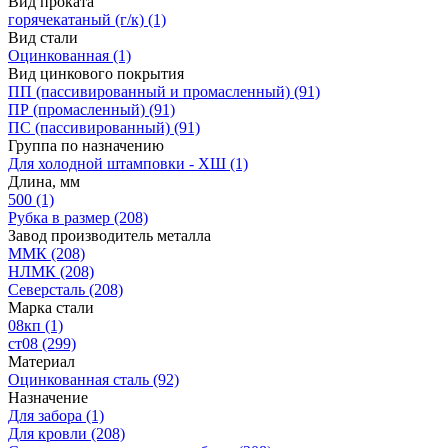
Вид проката
горячекатаный (г/к)
(1)
Вид стали
Оцинкованная
(1)
Вид цинкового покрытия
ПП (пассивированный и промасленный)
(91)
ПР (промасленный)
(91)
ПС (пассивированный)
(91)
Группа по назначению
Для холодной штамповки - ХШ
(1)
Длина, мм
500
(1)
Рубка в размер
(208)
Завод производитель металла
ММК
(208)
НЛМК
(208)
Северсталь
(208)
Марка стали
08кп
(1)
ст08
(299)
Материал
Оцинкованная сталь
(92)
Назначение
Для забора
(1)
Для кровли
(208)