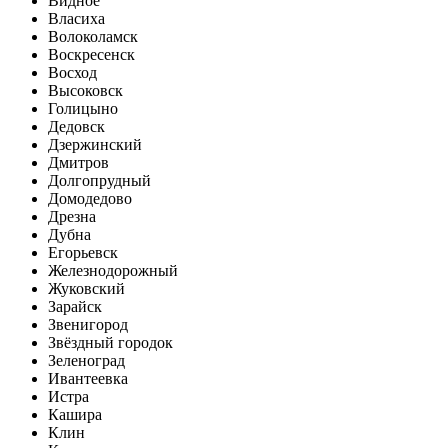
Видное
Власиха
Волоколамск
Воскресенск
Восход
Высоковск
Голицыно
Дедовск
Дзержинский
Дмитров
Долгопрудный
Домодедово
Дрезна
Дубна
Егорьевск
Железнодорожный
Жуковский
Зарайск
Звенигород
Звёздный городок
Зеленоград
Ивантеевка
Истра
Кашира
Клин