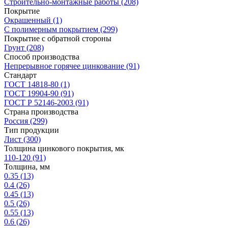
Строительно-монтажные работы
(208)
Покрытие
Окрашенный
(1)
С полимерным покрытием
(299)
Покрытие с обратной стороны
Грунт
(208)
Способ производства
Непрерывное горячее цинкование
(91)
Стандарт
ГОСТ 14818-80
(1)
ГОСТ 19904-90
(91)
ГОСТ Р 52146-2003
(91)
Страна производства
Россия
(299)
Тип продукции
Лист
(300)
Толщина цинкового покрытия, мк
110-120
(91)
Толщина, мм
0.35
(13)
0.4
(26)
0.45
(13)
0.5
(26)
0.55
(13)
0.6
(26)