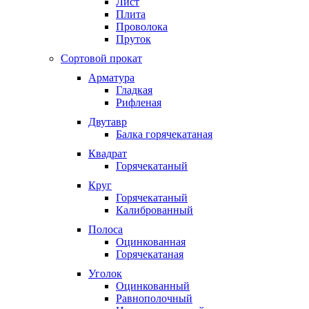
Лист
Плита
Проволока
Пруток
Сортовой прокат
Арматура
Гладкая
Рифленая
Двутавр
Балка горячекатаная
Квадрат
Горячекатаный
Круг
Горячекатаный
Калиброванный
Полоса
Оцинкованная
Горячекатаная
Уголок
Оцинкованный
Равнополочный